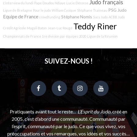
Judo français
L'interview du lundi
Pape Doudou Ndiaye
Lucie Décosse
PSG Judo
Ligue de Bretagne
Pour le judo
William Cysique
Stéphane Traineau
Equipe de France
Stéphane Nomis
crowdfunding
Sucy Judo
ACBB Judo
Teddy Riner
Crédit Agricole
Magali Baton
Jean-Luc Rougé
Championnats de France 1re division par équipes 2020
Ligue de la Réunion
SUIVEZ-NOUS !
Pratiquants avant tout le reste…
L’Esprit du Judo
, créé en
2005, c’est d’abord une communauté. Communauté par
l’esprit, communauté par le judo. Ce que vous vivez, vos
préoccupations et vos remarques, vos idées et vos succès…