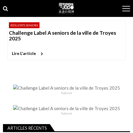
Skip
Skip
to
to
navigation
content
RÉSULTATS SENIORS
Challenge Label A seniors de la ville de Troyes
2025
Lire L'article
Publicité
Publicité
ARTICLES RÉCENTS