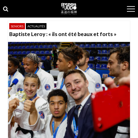
Skip
Skip
to
to
navigation
content
SENIORS
ACTUALITÉS
Baptiste Leroy : « ils ont été beaux et forts »