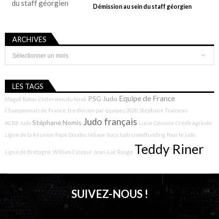
Démission au sein du staff géorgien
ARCHIVES
Archives
LES TAGS
Equipe de France
PSG Judo
Magali Baton
L'interview du lundi
Championnats de France 1re division par équipes 2020
Stéphane Traineau
Judo français
Stéphane Nomis
ACBB Judo
Lucie Décosse
Crédit Agricole
Ligue de la Réunion
Pape Doudou Ndiaye
Sucy Judo
crowdfunding
Pour le judo
Teddy Riner
Ligue de Bretagne
William Cysique
Jean-Luc Rougé
SUIVEZ-NOUS !