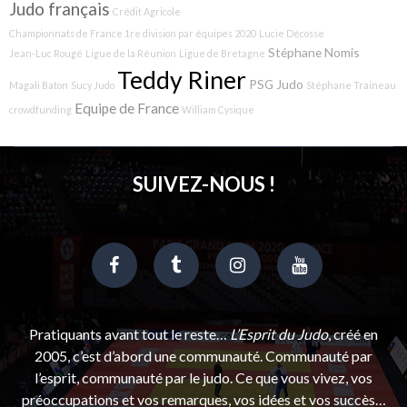
Judo français
Crédit Agricole
Championnats de France 1re division par équipes 2020
Lucie Décosse
Stéphane Nomis
Jean-Luc Rougé
Ligue de la Réunion
Ligue de Bretagne
Teddy Riner
PSG Judo
Magali Baton
Sucy Judo
Stéphane Traineau
Equipe de France
crowdfunding
William Cysique
SUIVEZ-NOUS !
Pratiquants avant tout le reste…
L’Esprit du Judo
, créé en
2005, c’est d’abord une communauté. Communauté par
l’esprit, communauté par le judo. Ce que vous vivez, vos
préoccupations et vos remarques, vos idées et vos succès…