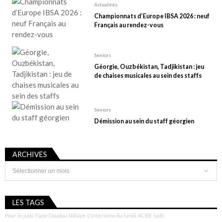
Actualités
Championnats d’Europe IBSA 2026 : neuf
Français au rendez-vous
Seniors
Géorgie, Ouzbékistan, Tadjikistan : jeu
de chaises musicales au sein des staffs
Seniors
Démission au sein du staff géorgien
ARCHIVES
Archives
LES TAGS
Pour le judo
Pape Doudou Ndiaye
L'interview du lundi
ACBB Judo