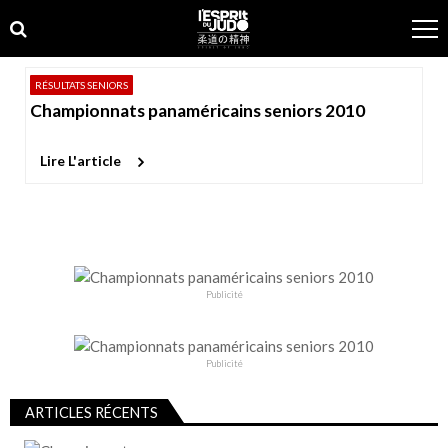
Skip
Skip
to
to
navigation
content
RÉSULTATS SENIORS
Championnats panaméricains seniors 2010
Lire L'article
Publicité
Publicité
ARTICLES RÉCENTS