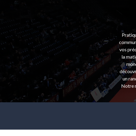
Pratiq
communa
vos préo
la mati
mond
découvri
un ran
Notre m