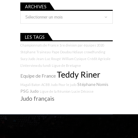
ARCHIVES
Archives
LES TAGS
Championnats de France 1re division par équipes 2020
Stéphane Traineau
Pape Doudou Ndiaye
crowdfunding
Sucy Judo
Jean-Luc Rougé
William Cysique
Crédit Agricole
L'interview du lundi
Ligue de Bretagne
Teddy Riner
Equipe de France
Stéphane Nomis
Magali Baton
ACBB Judo
Pour le judo
PSG Judo
Ligue de la Réunion
Lucie Décosse
Judo français