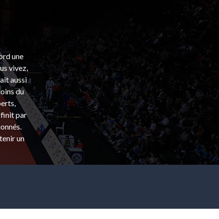
bord une
s vivez,
ait aussi
coins du
erts,
finit par
ionnés.
tenir un