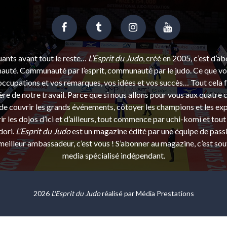
uants avant tout le reste…
L’Esprit du Judo
, créé en 2005, c’est d’a
uté. Communauté par l’esprit, communauté par le judo. Ce que vou
ccupations et vos remarques, vos idées et vos succès… Tout cela f
ère de notre travail. Parce que si nous allons pour vous aux quatre 
e couvrir les grands événements, côtoyer les champions et les exp
r les dojos d’ici et d’ailleurs, tout commence par uchi-komi et tout 
dori.
L’Esprit du Judo
est un magazine édité par une équipe de pass
eilleur ambassadeur, c’est vous ! S’abonner au magazine, c’est sou
media spécialisé indépendant.
2026
L'Esprit du Judo
réalisé par
Média Prestations