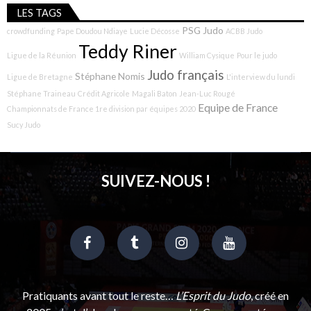
LES TAGS
PSG Judo
crowdfunding
Pape Doudou Ndiaye
Lucie Décosse
ACBB Judo
Teddy Riner
Ligue de la Réunion
William Cysique
Pour le judo
Judo français
Stéphane Nomis
Ligue de Bretagne
L'interview du lundi
Stéphane Traineau
Crédit Agricole
Magali Baton
Jean-Luc Rougé
Equipe de France
Championnats de France 1re division par équipes 2020
Sucy Judo
SUIVEZ-NOUS !
Pratiquants avant tout le reste…
L’Esprit du Judo
, créé en