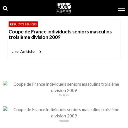
Skip
Skip
to
to
navigation
content
RÉSULTATS SENIORS
Coupe de France individuels seniors masculins
troisième division 2009
Lire L'article
Publicité
Publicité