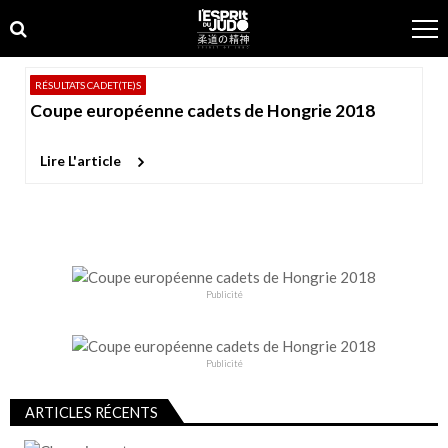
Skip
Skip
to
to
navigation
content
RÉSULTATS CADET(TE)S
Coupe européenne cadets de Hongrie 2018
Lire L'article
Publicité
Publicité
ARTICLES RÉCENTS