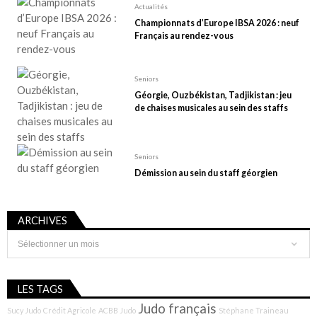
Actualités
Championnats d’Europe IBSA 2026 : neuf
Français au rendez-vous
Seniors
Géorgie, Ouzbékistan, Tadjikistan : jeu
de chaises musicales au sein des staffs
Seniors
Démission au sein du staff géorgien
ARCHIVES
Archives
LES TAGS
Judo français
Sucy Judo
Crédit Agricole
ACBB Judo
Stéphane Traineau