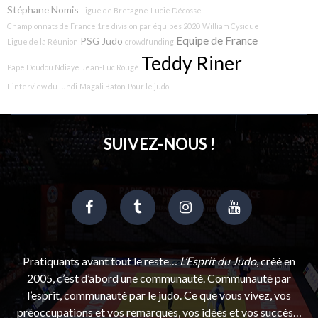
Stéphane Nomis
Ligue de Bretagne
Lucie Décosse
Championnats de France 1re division par équipes 2020
William Cysique
Equipe de France
PSG Judo
Ligue de la Réunion
crowdfunding
Teddy Riner
Pape Doudou Ndiaye
Jean-Luc Rougé
L'interview du lundi
Magali Baton
Pour le judo
SUIVEZ-NOUS !
Pratiquants avant tout le reste…
L’Esprit du Judo
, créé en
2005, c’est d’abord une communauté. Communauté par
l’esprit, communauté par le judo. Ce que vous vivez, vos
préoccupations et vos remarques, vos idées et vos succès…