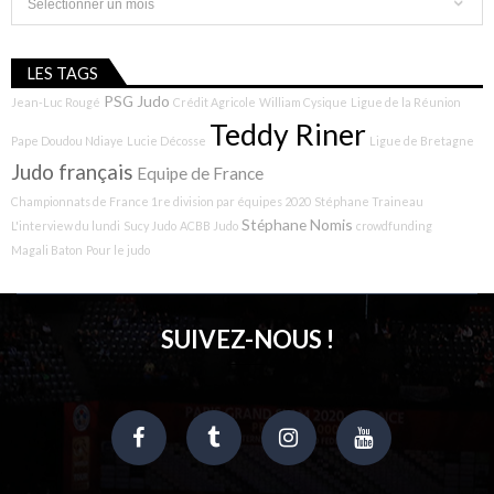
LES TAGS
PSG Judo
Jean-Luc Rougé
Crédit Agricole
William Cysique
Ligue de la Réunion
Teddy Riner
Pape Doudou Ndiaye
Lucie Décosse
Ligue de Bretagne
Judo français
Equipe de France
Championnats de France 1re division par équipes 2020
Stéphane Traineau
Stéphane Nomis
L'interview du lundi
Sucy Judo
ACBB Judo
crowdfunding
Magali Baton
Pour le judo
SUIVEZ-NOUS !