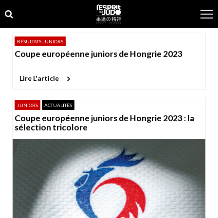
Skip
Skip
to
to
navigation
content
RÉSULTATS JUNIORS
Coupe européenne juniors de Hongrie 2023
Lire L'article
JUNIORS
ACTUALITÉS
Coupe européenne juniors de Hongrie 2023 : la
sélection tricolore