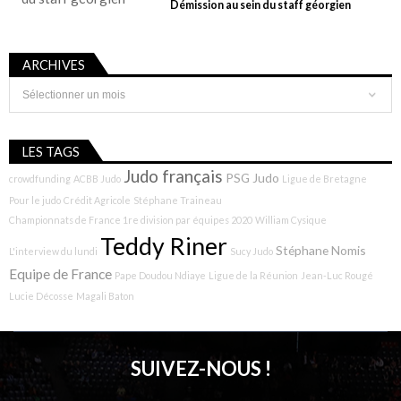
Démission au sein du staff géorgien
ARCHIVES
Archives
LES TAGS
Judo français
PSG Judo
crowdfunding
ACBB Judo
Ligue de Bretagne
Pour le judo
Crédit Agricole
Stéphane Traineau
Championnats de France 1re division par équipes 2020
William Cysique
Teddy Riner
Stéphane Nomis
L'interview du lundi
Sucy Judo
Equipe de France
Pape Doudou Ndiaye
Ligue de la Réunion
Jean-Luc Rougé
Lucie Décosse
Magali Baton
SUIVEZ-NOUS !