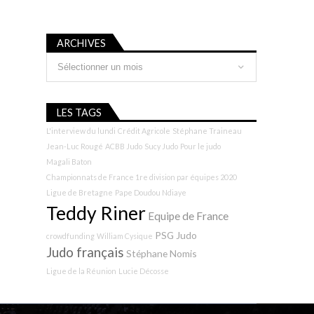
ARCHIVES
Archives
LES TAGS
L'interview du lundi
Crédit Agricole
Stéphane Traineau
Jean-Luc Rougé
ACBB Judo
Sucy Judo
Pour le judo
Magali Baton
Championnats de France 1re division par équipes 2020
Ligue de Bretagne
Pape Doudou Ndiaye
Teddy Riner
Equipe de France
PSG Judo
crowdfunding
William Cysique
Judo français
Stéphane Nomis
Ligue de la Réunion
Lucie Décosse