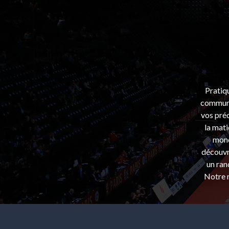
Pratiq
communa
vos préo
la mati
mond
découvri
un ran
Notre m