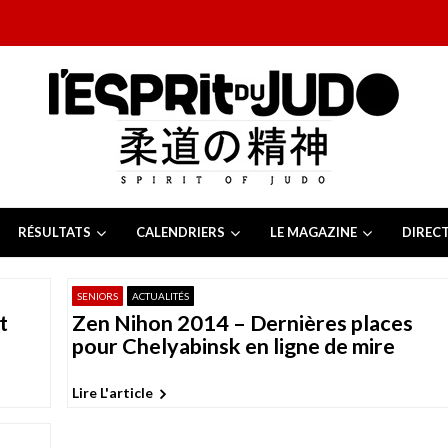
RÉSULTATS
CALENDRIERS
LE MAGAZINE
DIREC
26
 juillet 2026
SENIORS
ACTUALITÉS
juillet 2026
t
Zen Nihon 2014 – Dernières places
2026
13 juillet 2026
pour Chelyabinsk en ligne de mire
e Tchèque 2026
6 juillet 2026
Lire L'article