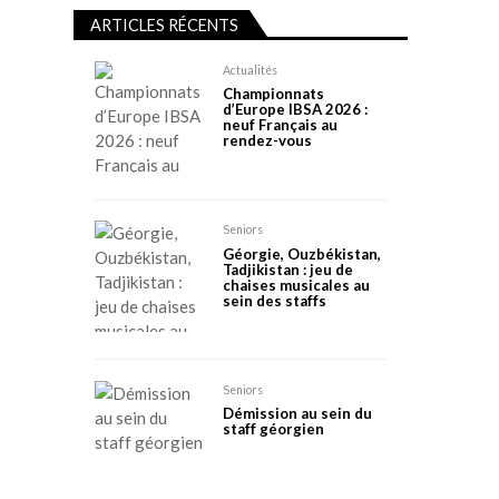
ARTICLES RÉCENTS
Actualités
Championnats
d’Europe IBSA 2026 :
neuf Français au
rendez-vous
Seniors
Géorgie, Ouzbékistan,
Tadjikistan : jeu de
chaises musicales au
sein des staffs
Seniors
Démission au sein du
staff géorgien