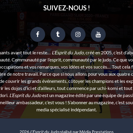
SUIVEZ-NOUS !
uants avant tout le reste…
L’Esprit du Judo
, créé en 2005, c’est d’a
uté. Communauté par l’esprit, communauté par le judo. Ce que vou
ccupations et vos remarques, vos idées et vos succès… Tout cela f
ère de notre travail. Parce que si nous allons pour vous aux quatre 
e couvrir les grands événements, côtoyer les champions et les exp
r les dojos d’ici et d’ailleurs, tout commence par uchi-komi et tout 
dori.
L’Esprit du Judo
est un magazine édité par une équipe de pass
eilleur ambassadeur, c’est vous ! S’abonner au magazine, c’est sou
media spécialisé indépendant.
2026
L'Esprit du Judo
réalisé par
Média Prestations