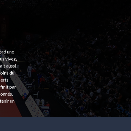
bord une
s vivez,
ait aussi
coins du
erts,
finit par
ionnés.
tenir un