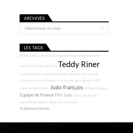
ARCHIVES
Archives
LES TAGS
ACBB Judo
Lucie Décosse
Magali Baton
crowdfunding
Teddy Riner
Sucy Judo
Crédit Agricole
L'interview du lundi
Pape Doudou Ndiaye
Pour le judo
Championnats de France 1re division par équipes 2020
Judo français
Ligue de la Réunion
William Cysique
Equipe de France
PSG Judo
Jean-Luc Rougé
Ligue de Bretagne
Stéphane Traineau
Stéphane Nomis