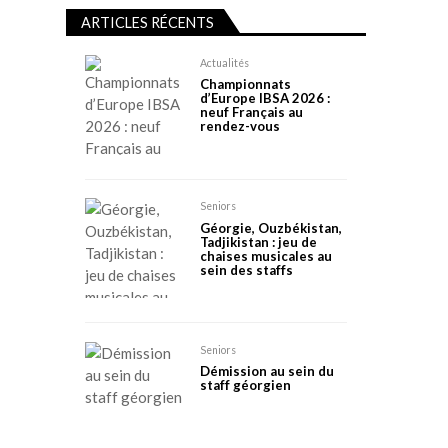
ARTICLES RÉCENTS
Actualités
Championnats
d’Europe IBSA 2026 :
neuf Français au
rendez-vous
Seniors
Géorgie, Ouzbékistan,
Tadjikistan : jeu de
chaises musicales au
sein des staffs
Seniors
Démission au sein du
staff géorgien