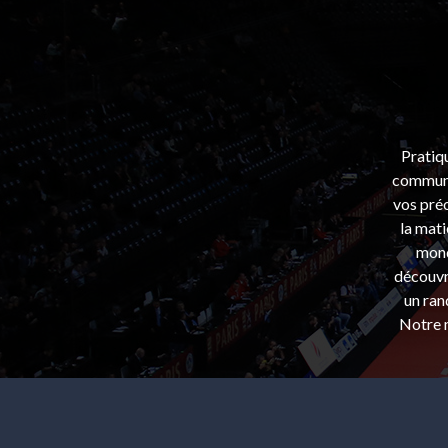
Pratiq
communa
vos préo
la mati
mond
découvri
un ran
Notre m