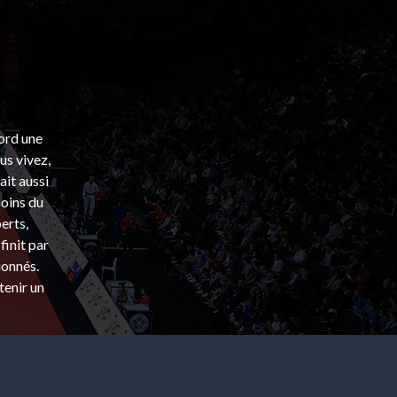
bord une
s vivez,
ait aussi
coins du
erts,
finit par
ionnés.
tenir un