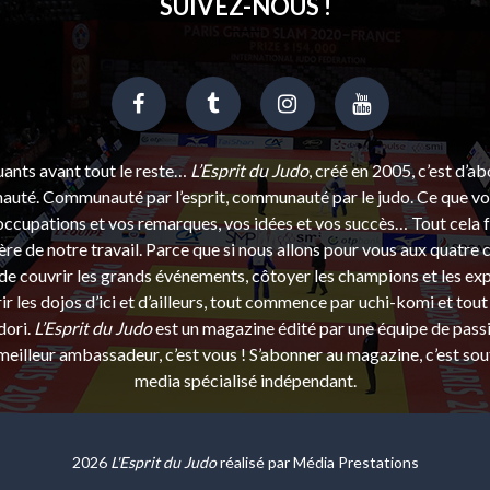
SUIVEZ-NOUS !
uants avant tout le reste…
L’Esprit du Judo
, créé en 2005, c’est d’a
uté. Communauté par l’esprit, communauté par le judo. Ce que vou
ccupations et vos remarques, vos idées et vos succès… Tout cela f
ère de notre travail. Parce que si nous allons pour vous aux quatre 
e couvrir les grands événements, côtoyer les champions et les exp
r les dojos d’ici et d’ailleurs, tout commence par uchi-komi et tout 
dori.
L’Esprit du Judo
est un magazine édité par une équipe de pass
eilleur ambassadeur, c’est vous ! S’abonner au magazine, c’est sou
media spécialisé indépendant.
2026
L'Esprit du Judo
réalisé par
Média Prestations