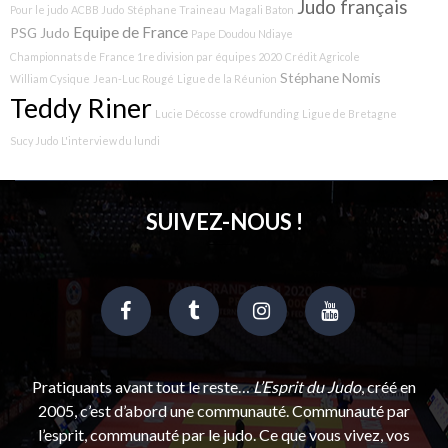
Judo français
Pour le judo
ACBB Judo
Stéphane Traineau
Magali Baton
Equipe de France
PSG Judo
Pape Doudou Ndiaye
Championnats de France 1re division par équipes 2020
Crédit Agricole
Stéphane Nomis
William Cysique
Jean-Luc Rougé
Ligue de la Réunion
Teddy Riner
Lucie Décosse
crowdfunding
Ligue de Bretagne
Sucy Judo
L'interview du lundi
SUIVEZ-NOUS !
Pratiquants avant tout le reste…
L’Esprit du Judo
, créé en
2005, c’est d’abord une communauté. Communauté par
l’esprit, communauté par le judo. Ce que vous vivez, vos