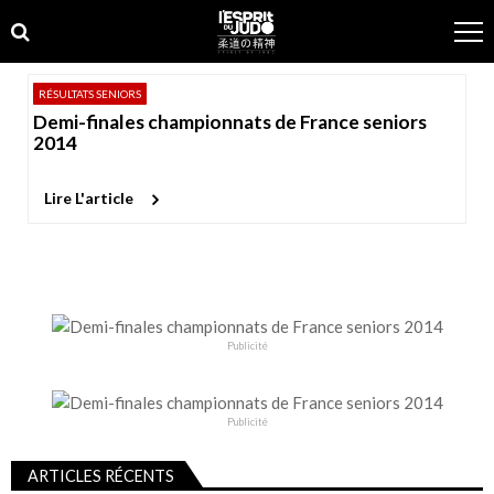
Skip
Skip
to
to
navigation
content
RÉSULTATS SENIORS
Demi-finales championnats de France seniors
2014
Lire L'article
Publicité
Publicité
ARTICLES RÉCENTS