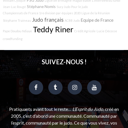
PSG Judo
William Cysique
Ligue de Bretagne
Magali Baton
L'interview du lundi
Stéphane Nomis
Jean-Luc Rougé
Sucy Judo
Pour le judo
Championnats de France 1re division par équipes 2020
Ligue de la Réunion
Judo français
Equipe de France
Stéphane Traineau
ACBB Judo
Teddy Riner
Pape Doudou Ndiaye
Crédit Agricole
Lucie Décosse
crowdfunding
SUIVEZ-NOUS !
Pratiquants avant tout le reste…
L’Esprit du Judo
, créé en
2005, c’est d’abord une communauté. Communauté par
l’esprit, communauté par le judo. Ce que vous vivez, vos