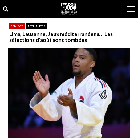
Skip
Skip
to
to
navigation
content
SENIORS
ACTUALITÉS
Lima, Lausanne, Jeux méditerranéens… Les
sélections d’août sont tombées