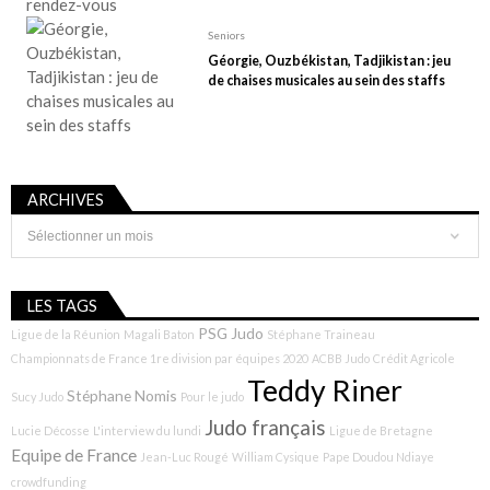
Seniors
Géorgie, Ouzbékistan, Tadjikistan : jeu
de chaises musicales au sein des staffs
ARCHIVES
Archives
LES TAGS
PSG Judo
Ligue de la Réunion
Magali Baton
Stéphane Traineau
Championnats de France 1re division par équipes 2020
ACBB Judo
Crédit Agricole
Teddy Riner
Stéphane Nomis
Sucy Judo
Pour le judo
Judo français
Lucie Décosse
L'interview du lundi
Ligue de Bretagne
Equipe de France
Jean-Luc Rougé
William Cysique
Pape Doudou Ndiaye
crowdfunding