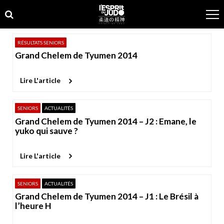
Skip
Skip
to
to
navigation
content
RÉSULTATS SENIORS
Grand Chelem de Tyumen 2014
Lire L'article
SENIORS
ACTUALITÉS
Grand Chelem de Tyumen 2014 – J2 : Emane, le
yuko qui sauve ?
Lire L'article
SENIORS
ACTUALITÉS
Grand Chelem de Tyumen 2014 – J1 : Le Brésil à
l’heure H