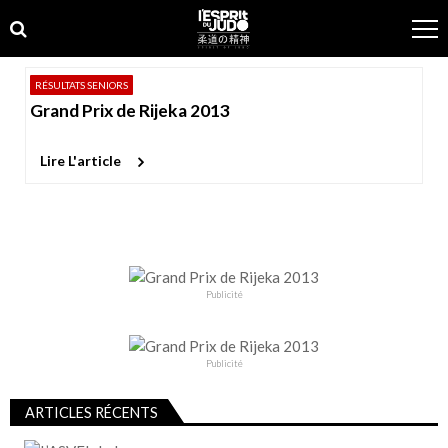
Skip
Skip
to
to
navigation
content
RÉSULTATS SENIORS
Grand Prix de Rijeka 2013
Lire L'article
Publicité
Publicité
ARTICLES RÉCENTS