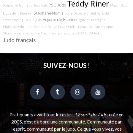
Teddy Riner
PSG Judo
Stéphane Traineau
Sucy Judo
Magali Baton
Stéphane Nomis
Ligue de la Réunion
Lucie Décosse
Crédit Agricole
Equipe de France
crowdfunding
Pour le judo
Ligue de Bretagne
L'interview du lundi
Jean-Luc Rougé
Pape Doudou Ndiaye
William Cysique
Championnats de France 1re division par équipes 2020
ACBB Judo
Judo français
SUIVEZ-NOUS !
Pratiquants avant tout le reste…
L’Esprit du Judo
, créé en
2005, c’est d’abord une communauté. Communauté par
l’esprit, communauté par le judo. Ce que vous vivez, vos