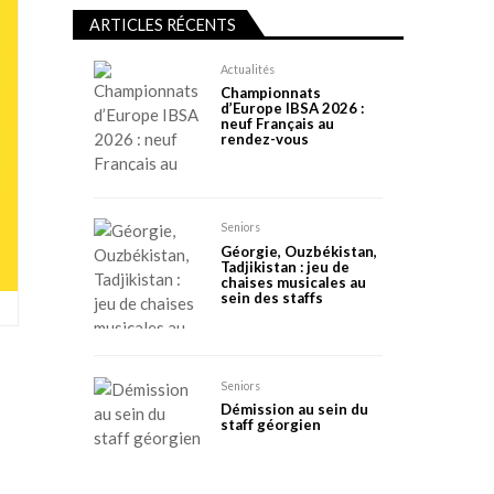
ARTICLES RÉCENTS
Actualités
Championnats
d’Europe IBSA 2026 :
neuf Français au
rendez-vous
Seniors
Géorgie, Ouzbékistan,
Tadjikistan : jeu de
chaises musicales au
sein des staffs
Seniors
Démission au sein du
staff géorgien