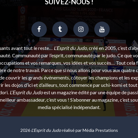
SUIVEZ-NOUS !
uants avant tout le reste…
L’Esprit du Judo
, créé en 2005, c’est d’a
uté. Communauté par l’esprit, communauté par le judo. Ce que vou
ccupations et vos remarques, vos idées et vos succès… Tout cela f
ère de notre travail. Parce que si nous allons pour vous aux quatre 
e couvrir les grands événements, côtoyer les champions et les exp
r les dojos d’ici et d’ailleurs, tout commence par uchi-komi et tout 
dori.
L’Esprit du Judo
est un magazine édité par une équipe de pass
eilleur ambassadeur, c’est vous ! S’abonner au magazine, c’est sou
media spécialisé indépendant.
2026
L'Esprit du Judo
réalisé par
Média Prestations