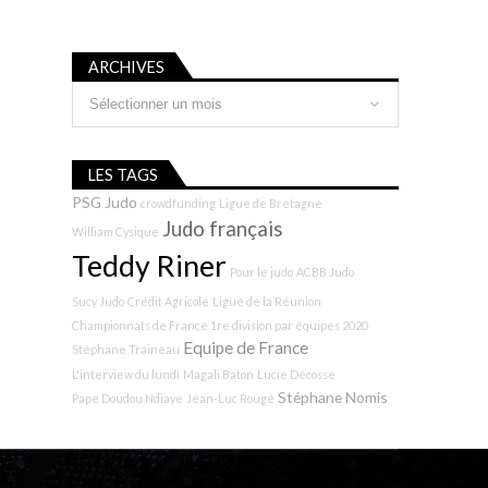
ARCHIVES
Archives
LES TAGS
PSG Judo
crowdfunding
Ligue de Bretagne
Judo français
William Cysique
Teddy Riner
Pour le judo
ACBB Judo
Sucy Judo
Crédit Agricole
Ligue de la Réunion
Championnats de France 1re division par équipes 2020
Equipe de France
Stéphane Traineau
L'interview du lundi
Magali Baton
Lucie Décosse
Stéphane Nomis
Pape Doudou Ndiaye
Jean-Luc Rougé