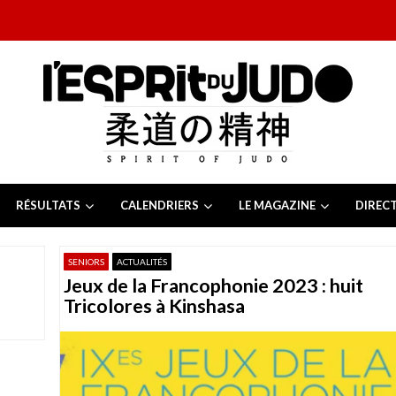
RÉSULTATS
CALENDRIERS
LE MAGAZINE
DIREC
26
 juillet 2026
SENIORS
ACTUALITÉS
juillet 2026
Jeux de la Francophonie 2023 : huit
2026
13 juillet 2026
Tricolores à Kinshasa
e Tchèque 2026
6 juillet 2026