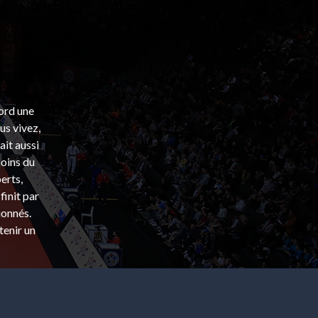
bord une
s vivez,
ait aussi
coins du
erts,
finit par
ionnés.
tenir un