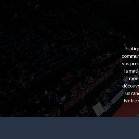
Pratiq
communa
vos préo
la mati
mond
découvri
un ran
Notre m