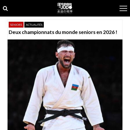
Skip
Skip
to
to
navigation
content
SENIORS
ACTUALITÉS
Deux championnats du monde seniors en 2026 !