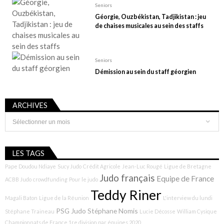
Seniors
Géorgie, Ouzbékistan, Tadjikistan : jeu
de chaises musicales au sein des staffs
Seniors
Démission au sein du staff géorgien
ARCHIVES
Archives
LES TAGS
Pape Doudou Ndiaye
Sucy Judo
Crédit Agricole
Jean-Luc Rougé
Ligue de Bretagne
Judo français
Equipe de France
ACBB Judo
crowdfunding
Pour le judo
Teddy Riner
Magali Baton
Ligue de la Réunion
L'interview du lundi
PSG Judo
Stéphane Nomis
Stéphane Traineau
Lucie Décosse
William Cysique
Championnats de France 1re division par équipes 2020