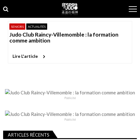
Skip
Skip
to
to
navigation
content
SENIORS
ACTUALITÉS
Judo Club Raincy-Villemomble : la formation
comme ambition
Lire L'article
Publicité
Publicité
ARTICLES RÉCENTS