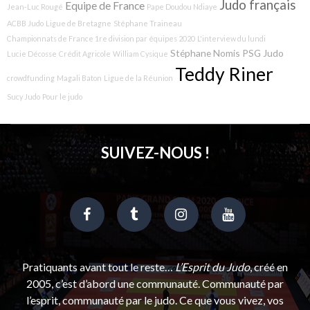
Judo français
Equipe de France
Jean-Luc Rougé
Pape Doudou Ndiaye
ACBB Judo
Ligue de Bretagne
Stéphane Traineau
Championnats de France 1re division par équipes 2020
L'interview du lundi
Stéphane Nomis
PSG Judo
Lucie Décosse
Crédit Agricole
William Cysique
Teddy Riner
crowdfunding
Magali Baton
Ligue de la Réunion
Sucy Judo
Pour le judo
SUIVEZ-NOUS !
Pratiquants avant tout le reste…
L’Esprit du Judo
, créé en
2005, c’est d’abord une communauté. Communauté par
l’esprit, communauté par le judo. Ce que vous vivez, vos