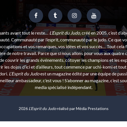
uants avant tout le reste…
L’Esprit du Judo
, créé en 2005, c’est d’a
uté. Communauté par l’esprit, communauté par le judo. Ce que vou
ccupations et vos remarques, vos idées et vos succès… Tout cela f
ère de notre travail. Parce que si nous allons pour vous aux quatre 
e couvrir les grands événements, côtoyer les champions et les exp
r les dojos d’ici et d’ailleurs, tout commence par uchi-komi et tout 
dori.
L’Esprit du Judo
est un magazine édité par une équipe de pass
eilleur ambassadeur, c’est vous ! S’abonner au magazine, c’est sou
media spécialisé indépendant.
2026
L'Esprit du Judo
réalisé par
Média Prestations