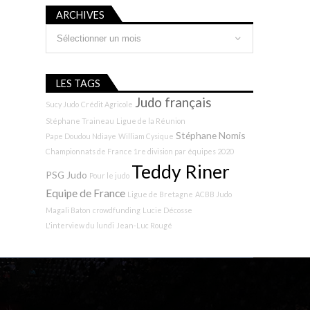
ARCHIVES
Archives
LES TAGS
Judo français
Sucy Judo
Crédit Agricole
Stéphane Traineau
Ligue de la Réunion
Stéphane Nomis
Pape Doudou Ndiaye
William Cysique
Championnats de France 1re division par équipes 2020
Teddy Riner
PSG Judo
Pour le judo
Equipe de France
Ligue de Bretagne
ACBB Judo
Magali Baton
crowdfunding
Lucie Décosse
L'interview du lundi
Jean-Luc Rougé