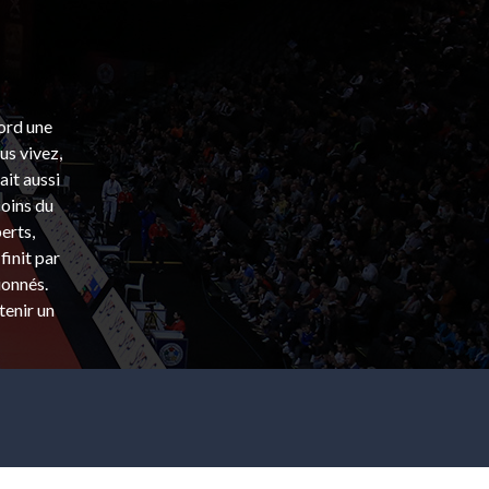
bord une
s vivez,
ait aussi
coins du
erts,
finit par
ionnés.
tenir un