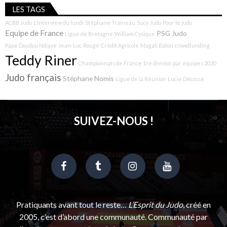
LES TAGS
ACBB Judo
L'interview du lundi
Stéphane Traineau
Sucy Judo
Pour le judo
Equipe de France
PSG Judo
Ligue de Bretagne
William Cysique
Pape Doudou Ndiaye
Jean-Luc Rougé
Crédit Agricole
Magali Baton
crowdfunding
Teddy Riner
Championnats de France 1re division par équipes 2020
Judo français
Stéphane Nomis
Ligue de la Réunion
Lucie Décosse
SUIVEZ-NOUS !
Pratiquants avant tout le reste…
L’Esprit du Judo
, créé en
2005, c’est d’abord une communauté. Communauté par