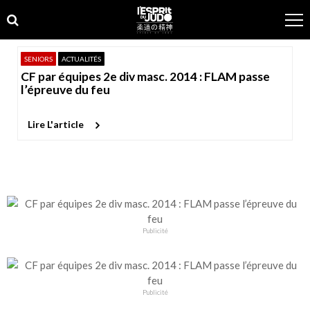
Skip
Skip
to
to
navigation
content
SENIORS
ACTUALITÉS
CF par équipes 2e div masc. 2014 : FLAM passe
l’épreuve du feu
Lire L'article
Publicité
Publicité