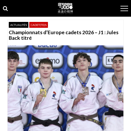
Skip
Skip
to
to
navigation
content
ACTUALITÉS
CADET(TE)S
Championnats d’Europe cadets 2026 – J1 : Jules
Back titré