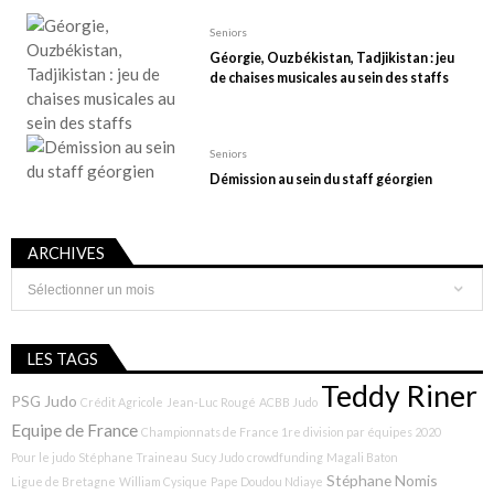
Seniors
Géorgie, Ouzbékistan, Tadjikistan : jeu
de chaises musicales au sein des staffs
Seniors
Démission au sein du staff géorgien
ARCHIVES
Archives
LES TAGS
Teddy Riner
PSG Judo
Crédit Agricole
Jean-Luc Rougé
ACBB Judo
Equipe de France
Championnats de France 1re division par équipes 2020
Pour le judo
Stéphane Traineau
Sucy Judo
crowdfunding
Magali Baton
Stéphane Nomis
Ligue de Bretagne
William Cysique
Pape Doudou Ndiaye