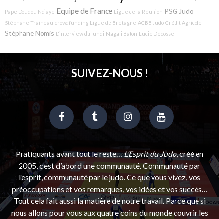
Equipe de France
PSG Judo
Pape Doudou Ndiaye
Ligue de la Réunion
Stéphane Traineau
crowdfunding
Ligue de Bretagne
ACBB Judo
Crédit Agricole
Stéphane Nomis
L'interview du lundi
Magali Baton
Lucie Décosse
SUIVEZ-NOUS !
Pratiquants avant tout le reste…
L’Esprit du Judo
, créé en
2005, c’est d’abord une communauté. Communauté par
l’esprit, communauté par le judo. Ce que vous vivez, vos
préoccupations et vos remarques, vos idées et vos succès…
Tout cela fait aussi la matière de notre travail. Parce que si
nous allons pour vous aux quatre coins du monde couvrir les