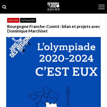
Skip
Skip
to
to
navigation
content
SENIORS
ACTUALITÉS
Bourgogne Franche-Comté : bilan et projets avec
Dominique Marchiset