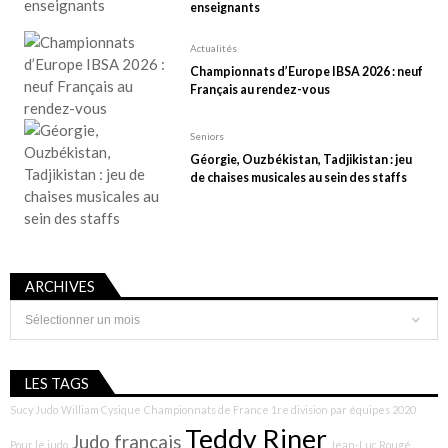
enseignants
Actualités
Championnats d’Europe IBSA 2026 : neuf
Français au rendez-vous
Seniors
Géorgie, Ouzbékistan, Tadjikistan : jeu
de chaises musicales au sein des staffs
ARCHIVES
Archives
LES TAGS
Sucy Judo
William Cysique
Championnats de France 1re division par équipes 2020
Teddy Riner
Judo français
Pour le judo
Jean-Luc Rougé