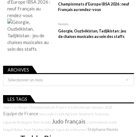
Championnats d’Europe IBSA 2026 : neuf
Français au rendez-vous
Seniors
Géorgie, Ouzbékistan, Tadjikistan : jeu
de chaises musicales au sein des staffs
ARCHIVES
Archives
LES TAGS
Jean-Luc Rougé
Championnats de France 1re division par équipes 2020
Equipe de France
Sucy Judo
Crédit Agricole
Stéphane Traineau
Judo français
Ligue de Bretagne
Pour le judo
L'interview du lundi
Stéphane Nomis
Magali Baton
Pape Doudou Ndiaye
Ligue de la Réunion