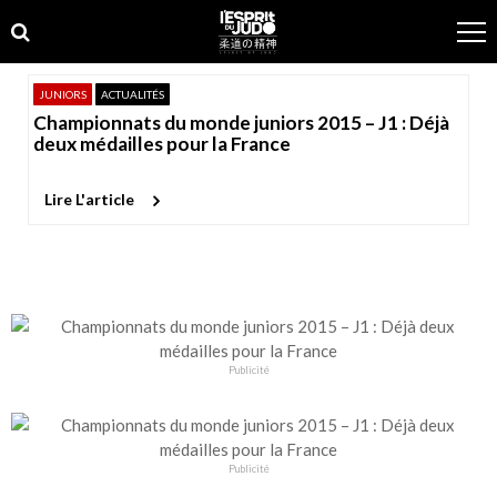
Skip
Skip
to
to
navigation
content
JUNIORS
ACTUALITÉS
Championnats du monde juniors 2015 – J1 : Déjà
deux médailles pour la France
Lire L'article
Publicité
Publicité