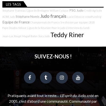
LES TAGS
PSG Judo
Stéphane Traineau
Ligue de Bretagne
William Cysique
Crédit Agricole
Judo français
Stéphane Nomis
ACBB Judo
Lucie Décosse
crowdfunding
Equipe de France
Championnats de France 1re division par équipes 2020
Pape Doudou Ndiaye
Ligue de la Réunion
Pour le judo
L'interview du lundi
Teddy Riner
Jean-Luc Rougé
Magali Baton
Sucy Judo
SUIVEZ-NOUS !
Pratiquants avant tout le reste…
L’Esprit du Judo
, créé en
2005, c’est d’abord une communauté. Communauté par