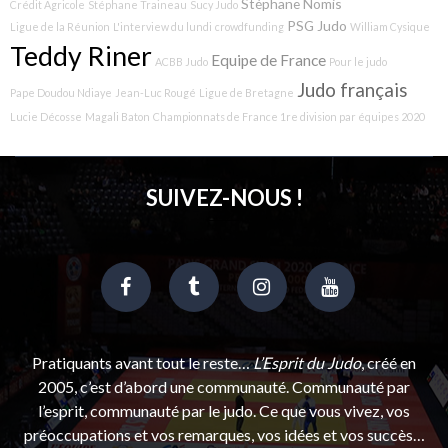
Stéphane Nomis
Crédit Agricole
Stéphane Traineau
Sucy Judo
PSG Judo
Ligue de la Réunion
L'interview du lundi
crowdfunding
William Cysique
Teddy Riner
Equipe de France
ACBB Judo
Pour le judo
Judo français
Pape Doudou Ndiaye
Jean-Luc Rougé
Ligue de Bretagne
Lucie Décosse
Magali Baton
Championnats de France 1re division par équipes 2020
SUIVEZ-NOUS !
Pratiquants avant tout le reste…
L’Esprit du Judo
, créé en
2005, c’est d’abord une communauté. Communauté par
l’esprit, communauté par le judo. Ce que vous vivez, vos
préoccupations et vos remarques, vos idées et vos succès…