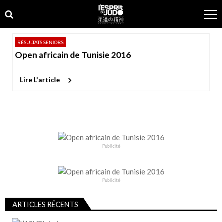
Skip
Skip
to
to
navigation
content
RÉSULTATS SENIORS
Open africain de Tunisie 2016
Lire L'article
Publicité
Publicité
ARTICLES RÉCENTS