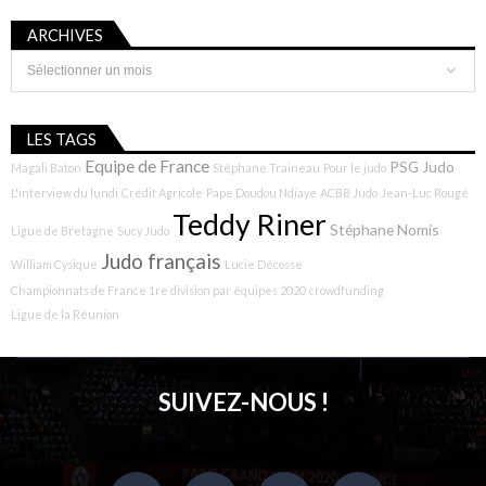
ARCHIVES
Archives
LES TAGS
Equipe de France
PSG Judo
Magali Baton
Stéphane Traineau
Pour le judo
L'interview du lundi
Crédit Agricole
Pape Doudou Ndiaye
ACBB Judo
Jean-Luc Rougé
Teddy Riner
Stéphane Nomis
Ligue de Bretagne
Sucy Judo
Judo français
William Cysique
Lucie Décosse
Championnats de France 1re division par équipes 2020
crowdfunding
Ligue de la Réunion
SUIVEZ-NOUS !