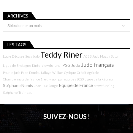
ARCHIVES
Archives
LES TAGS
Teddy Riner
Lucie Décosse
Sucy Judo
ACBB Judo
Magali Baton
Judo français
PSG Judo
Ligue de Bretagne
L'interview du lundi
Pour le judo
Pape Doudou Ndiaye
William Cysique
Crédit Agricole
Championnats de France 1re division par équipes 2020
Ligue de la Réunion
Equipe de France
Stéphane Nomis
Jean-Luc Rougé
crowdfunding
Stéphane Traineau
SUIVEZ-NOUS !