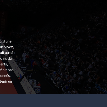
bord une
s vivez,
ait aussi
coins du
erts,
finit par
ionnés.
tenir un