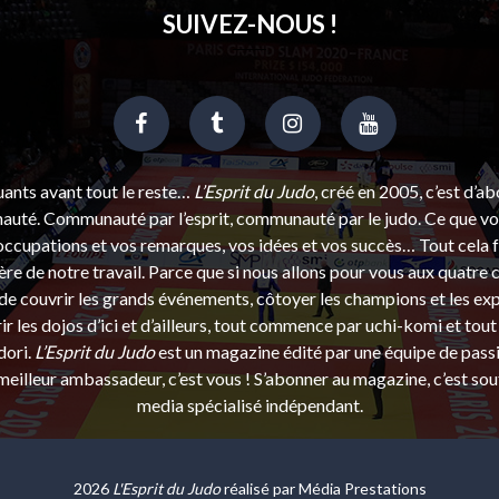
SUIVEZ-NOUS !
uants avant tout le reste…
L’Esprit du Judo
, créé en 2005, c’est d’a
uté. Communauté par l’esprit, communauté par le judo. Ce que vou
ccupations et vos remarques, vos idées et vos succès… Tout cela f
ère de notre travail. Parce que si nous allons pour vous aux quatre 
e couvrir les grands événements, côtoyer les champions et les exp
r les dojos d’ici et d’ailleurs, tout commence par uchi-komi et tout 
dori.
L’Esprit du Judo
est un magazine édité par une équipe de pass
eilleur ambassadeur, c’est vous ! S’abonner au magazine, c’est sou
media spécialisé indépendant.
2026
L'Esprit du Judo
réalisé par
Média Prestations