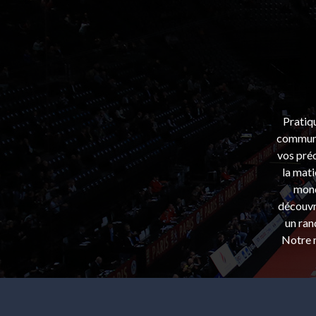
Pratiq
communa
vos préo
la mati
mond
découvri
un ran
Notre m