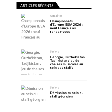
ARTICLES RÉCENTS
Actualités
Championnats
d’Europe IBSA 2026 :
neuf Français au
rendez-vous
Seniors
Géorgie, Ouzbékistan,
Tadjikistan : jeu de
chaises musicales au
sein des staffs
Seniors
Démission au sein du
staff géorgien