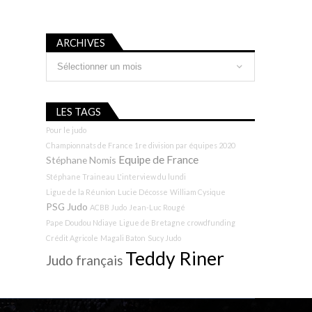
ARCHIVES
Archives
LES TAGS
Pour le judo
Championnats de France 1re division par équipes 2020
Equipe de France
Stéphane Nomis
Stéphane Traineau
L'interview du lundi
Ligue de la Réunion
Lucie Décosse
William Cysique
PSG Judo
ACBB Judo
Jean-Luc Rougé
Pape Doudou Ndiaye
Ligue de Bretagne
crowdfunding
Crédit Agricole
Magali Baton
Sucy Judo
Teddy Riner
Judo français