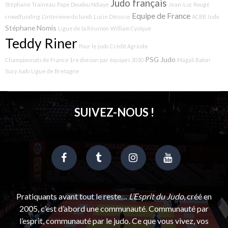
Judo français
Stéphane Traineau
Pape Doudou Ndiaye
Jean-Luc Rougé
Equipe de France
crowdfunding
L'interview du lundi
Lucie Décosse
ACBB Judo
Stéphane Nomis
Ligue de la Réunion
William Cysique
Teddy Riner
Pour le judo
Crédit Agricole
PSG Judo
Championnats de France 1re division par équipes 2020
Magali Baton
Sucy Judo
Ligue de Bretagne
SUIVEZ-NOUS !
Pratiquants avant tout le reste…
L’Esprit du Judo
, créé en
2005, c’est d’abord une communauté. Communauté par
l’esprit, communauté par le judo. Ce que vous vivez, vos