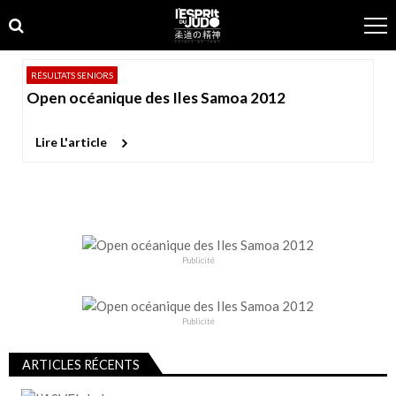
Skip
Skip
to
to
navigation
content
RÉSULTATS SENIORS
Open océanique des Iles Samoa 2012
Lire L'article
Publicité
Publicité
ARTICLES RÉCENTS