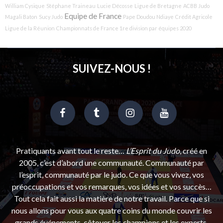
William Cysique
Stéphane Traineau
Lucie Décosse
Ligue de Bretagne
ACBB Judo
Equipe de France
Magali Baton
Sucy Judo
Pape Doudou Ndiaye
Crédit Agricole
Ligue de la Réunion
Championnats de France 1re division par équipes 2020
SUIVEZ-NOUS !
Pratiquants avant tout le reste…
L’Esprit du Judo
, créé en
2005, c’est d’abord une communauté. Communauté par
l’esprit, communauté par le judo. Ce que vous vivez, vos
préoccupations et vos remarques, vos idées et vos succès…
Tout cela fait aussi la matière de notre travail. Parce que si
nous allons pour vous aux quatre coins du monde couvrir les
grands événements, côtoyer les champions et les experts,