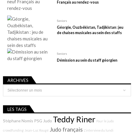
Français au rendez-vous
Seniors
Géorgie, Ouzbékistan, Tadjikistan : jeu
de chaises musicales au sein des staffs
Seniors
Démission au sein du staff géorgien
ARCHIVES
Archives
LES TAGS
Teddy Riner
Stéphane Nomis
PSG Judo
Pour le judo
Judo français
crowdfunding
Jean-Luc Rougé
L'interview du lundi