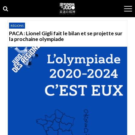
Skip
Skip
to
to
navigation
content
RÉGIONS
PACA : Lionel Gigli fait le bilan et se projette sur
la prochaine olympiade