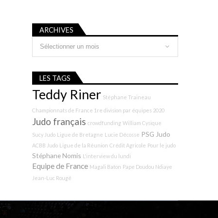
ARCHIVES
Archives
LES TAGS
Teddy Riner
Stéphane Traineau
Championnats de France 1re division par équipes 2020
Judo français
crowdfunding
William Cysique
PSG Judo
Sucy Judo
Ligue de Bretagne
Lucie Décosse
ACBB Judo
Ligue de la Réunion
Crédit Agricole
Pour le judo
Stéphane Nomis
L'interview du lundi
Equipe de France
Magali Baton
Pape Doudou Ndiaye
Jean-Luc Rougé