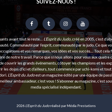
SUIVEZ-NOUS !
uants avant tout le reste…
L’Esprit du Judo
, créé en 2005, c’est d’a
uté. Communauté par l’esprit, communauté par le judo. Ce que vou
ccupations et vos remarques, vos idées et vos succès… Tout cela f
ère de notre travail. Parce que si nous allons pour vous aux quatre 
e couvrir les grands événements, côtoyer les champions et les exp
r les dojos d’ici et d’ailleurs, tout commence par uchi-komi et tout 
dori.
L’Esprit du Judo
est un magazine édité par une équipe de pass
eilleur ambassadeur, c’est vous ! S’abonner au magazine, c’est sou
media spécialisé indépendant.
2026
L'Esprit du Judo
réalisé par
Média Prestations