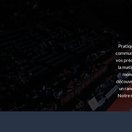
Pratiq
communa
vos préo
la mati
mond
découvri
un ran
Notre m