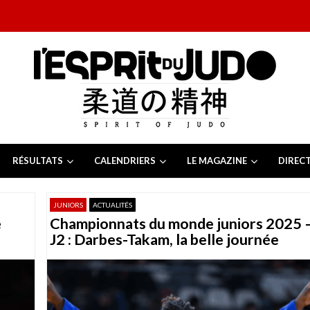
RÉSULTATS
CALENDRIERS
LE MAGAZINE
DIREC
26
 juillet 2026
JUNIORS
ACTUALITÉS
juillet 2026
e
Championnats du monde juniors 2025 
2026
13 juillet 2026
J2 : Darbes-Takam, la belle journée
e Tchèque 2026
6 juillet 2026