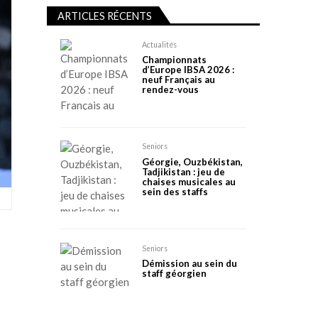
ARTICLES RÉCENTS
Actualités
Championnats
d’Europe IBSA 2026 :
neuf Français au
rendez-vous
Seniors
Géorgie, Ouzbékistan,
Tadjikistan : jeu de
chaises musicales au
sein des staffs
Seniors
Démission au sein du
staff géorgien