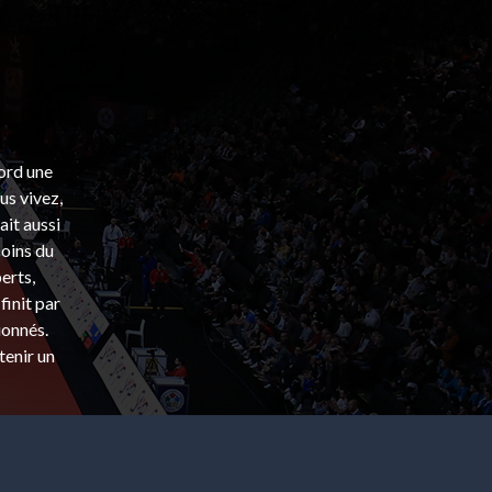
bord une
s vivez,
ait aussi
coins du
erts,
finit par
ionnés.
tenir un