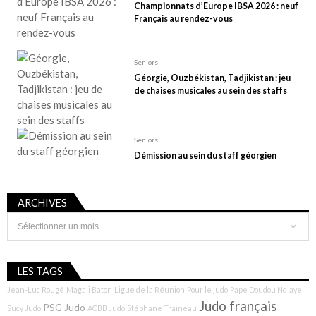
Championnats d’Europe IBSA 2026 : neuf
Français au rendez-vous
Seniors
Géorgie, Ouzbékistan, Tadjikistan : jeu
de chaises musicales au sein des staffs
Seniors
Démission au sein du staff géorgien
ARCHIVES
Archives
LES TAGS
Jean-Luc Rougé
Magali Baton
Ligue de la Réunion
Pour le judo
Pape Doudou Ndiaye
Judo français
PSG Judo
Sucy Judo
ACBB Judo
Stéphane Traineau