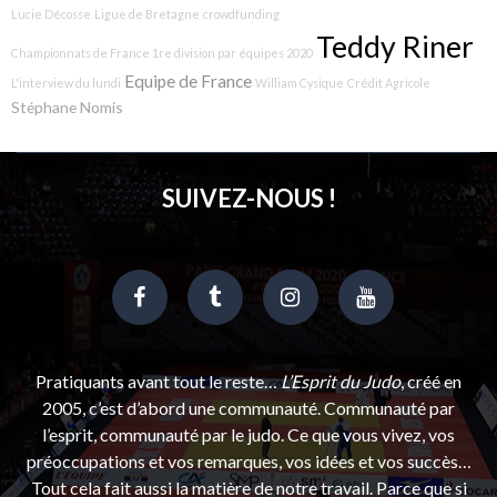
Lucie Décosse
Ligue de Bretagne
crowdfunding
Teddy Riner
Championnats de France 1re division par équipes 2020
Equipe de France
L'interview du lundi
William Cysique
Crédit Agricole
Stéphane Nomis
SUIVEZ-NOUS !
Pratiquants avant tout le reste…
L’Esprit du Judo
, créé en
2005, c’est d’abord une communauté. Communauté par
l’esprit, communauté par le judo. Ce que vous vivez, vos
préoccupations et vos remarques, vos idées et vos succès…
Tout cela fait aussi la matière de notre travail. Parce que si