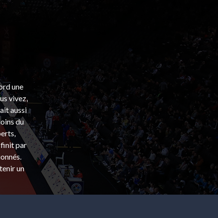
bord une
s vivez,
ait aussi
coins du
erts,
finit par
ionnés.
tenir un