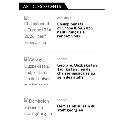
ARTICLES RÉCENTS
Actualités
Championnats
d’Europe IBSA 2026 :
neuf Français au
rendez-vous
Seniors
Géorgie, Ouzbékistan,
Tadjikistan : jeu de
chaises musicales au
sein des staffs
Seniors
Démission au sein du
staff géorgien