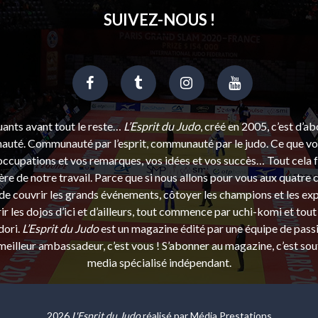
SUIVEZ-NOUS !
uants avant tout le reste…
L’Esprit du Judo
, créé en 2005, c’est d’a
uté. Communauté par l’esprit, communauté par le judo. Ce que vou
ccupations et vos remarques, vos idées et vos succès… Tout cela f
ère de notre travail. Parce que si nous allons pour vous aux quatre 
e couvrir les grands événements, côtoyer les champions et les exp
r les dojos d’ici et d’ailleurs, tout commence par uchi-komi et tout 
dori.
L’Esprit du Judo
est un magazine édité par une équipe de pass
eilleur ambassadeur, c’est vous ! S’abonner au magazine, c’est sou
media spécialisé indépendant.
2026
L'Esprit du Judo
réalisé par
Média Prestations