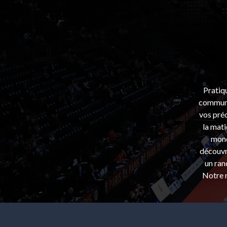
Pratiq
communa
vos préo
la mati
mond
découvri
un ran
Notre m