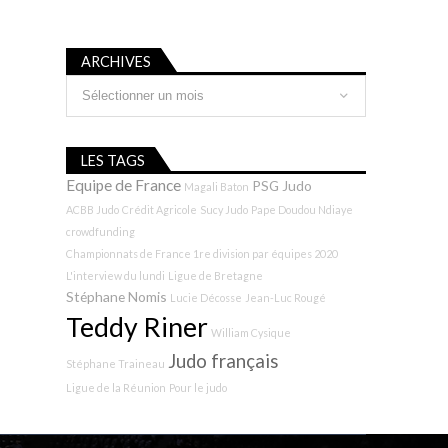
ARCHIVES
Archives
LES TAGS
Equipe de France
PSG Judo
Magali Baton
ACBB Judo
Crédit Agricole
Sucy Judo
Pape Doudou Ndiaye
crowdfunding
Championnats de France 1re division par équipes 2020
L'interview du lundi
Ligue de Bretagne
Stéphane Nomis
Lucie Décosse
Jean-Luc Rougé
Teddy Riner
William Cysique
Judo français
Stéphane Traineau
Ligue de la Réunion
Pour le judo