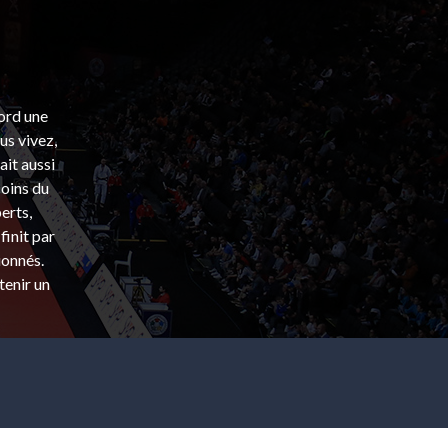
bord une
s vivez,
ait aussi
coins du
erts,
finit par
ionnés.
tenir un