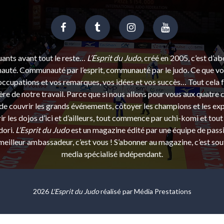
uants avant tout le reste…
L’Esprit du Judo
, créé en 2005, c’est d’a
uté. Communauté par l’esprit, communauté par le judo. Ce que vou
ccupations et vos remarques, vos idées et vos succès… Tout cela f
ère de notre travail. Parce que si nous allons pour vous aux quatre 
e couvrir les grands événements, côtoyer les champions et les exp
r les dojos d’ici et d’ailleurs, tout commence par uchi-komi et tout 
dori.
L’Esprit du Judo
est un magazine édité par une équipe de pass
eilleur ambassadeur, c’est vous ! S’abonner au magazine, c’est sou
media spécialisé indépendant.
2026
L'Esprit du Judo
réalisé par
Média Prestations