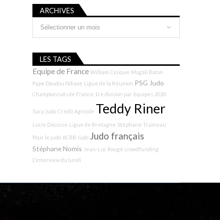
ARCHIVES
Archives
LES TAGS
Equipe de France
William Cysique
Magali Baton
PSG Judo
Pape Doudou Ndiaye
Ligue de la Réunion
Championnats de France 1re division par équipes 2020
Teddy Riner
Sucy Judo
Crédit Agricole
Lucie Décosse
Ligue de Bretagne
Stéphane Traineau
Judo français
Pour le judo
ACBB Judo
Stéphane Nomis
Jean-Luc Rougé
crowdfunding
L'interview du lundi