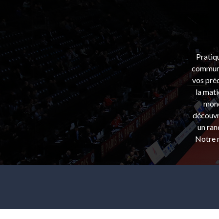
Pratiq
communa
vos préo
la mati
mond
découvri
un ran
Notre m