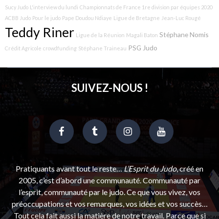
Sucy Judo
L'interview du lundi
Championnats de France 1re division par équipes 2020
ACBB Judo
Pour le judo
Pape Doudou Ndiaye
Ligue de Bretagne
Jean-Luc Rougé
Teddy Riner
Stéphane Nomis
Ligue de la Réunion
Magali Baton
PSG Judo
Crédit Agricole
crowdfunding
Stéphane Traineau
SUIVEZ-NOUS !
Pratiquants avant tout le reste…
L’Esprit du Judo
, créé en
2005, c’est d’abord une communauté. Communauté par
l’esprit, communauté par le judo. Ce que vous vivez, vos
préoccupations et vos remarques, vos idées et vos succès…
Tout cela fait aussi la matière de notre travail. Parce que si