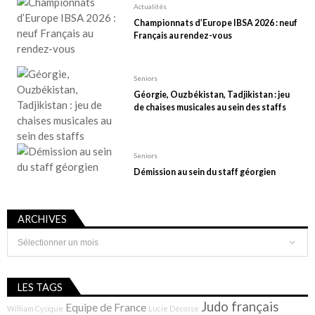
Actualités
Championnats d’Europe IBSA 2026 : neuf
Français au rendez-vous
Seniors
Géorgie, Ouzbékistan, Tadjikistan : jeu
de chaises musicales au sein des staffs
Seniors
Démission au sein du staff géorgien
ARCHIVES
Archives
LES TAGS
Judo français
Equipe de France
William Cysique
Lucie Décosse