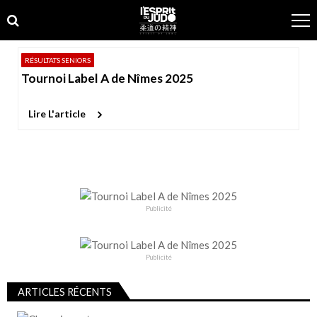
Skip
Skip
to
to
navigation
content
RÉSULTATS SENIORS
Tournoi Label A de Nîmes 2025
Lire L'article
Publicité
Publicité
ARTICLES RÉCENTS