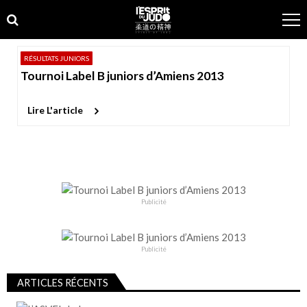
Skip
Skip
to
to
navigation
content
RÉSULTATS JUNIORS
Tournoi Label B juniors d’Amiens 2013
Lire L'article
Publicité
Publicité
ARTICLES RÉCENTS