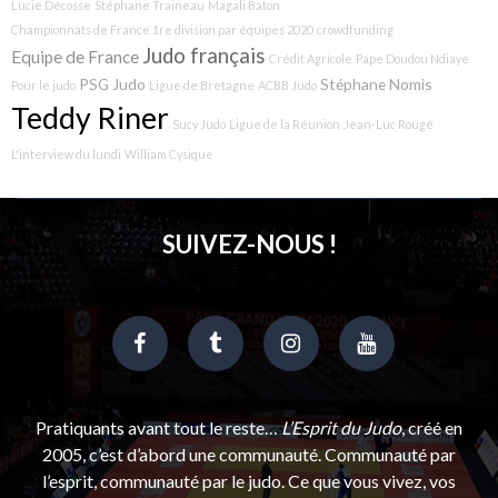
Lucie Décosse
Stéphane Traineau
Magali Baton
Championnats de France 1re division par équipes 2020
crowdfunding
Judo français
Equipe de France
Crédit Agricole
Pape Doudou Ndiaye
PSG Judo
Stéphane Nomis
Pour le judo
Ligue de Bretagne
ACBB Judo
Teddy Riner
Sucy Judo
Ligue de la Réunion
Jean-Luc Rougé
L'interview du lundi
William Cysique
SUIVEZ-NOUS !
Pratiquants avant tout le reste…
L’Esprit du Judo
, créé en
2005, c’est d’abord une communauté. Communauté par
l’esprit, communauté par le judo. Ce que vous vivez, vos