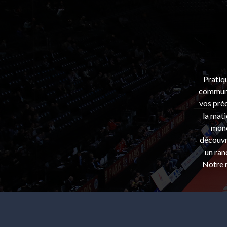
Pratiq
communa
vos préo
la mati
mond
découvri
un ran
Notre m