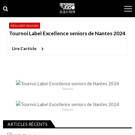
Skip
Skip
to
to
navigation
content
RÉSULTATS SENIORS
Tournoi Label Excellence seniors de Nantes 2024
Lire L'article
Publicité
Publicité
ARTICLES RÉCENTS