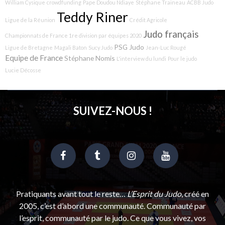
William Cysique
crowdfunding
Pape Doudou Ndiaye
Stéphane Traineau
ACBB Judo
Teddy Riner
Ligue de la Réunion
Crédit Agricole
Judo français
Championnats de France 1re division par équipes 2020
PSG Judo
Ligue de Bretagne
Magali Baton
Sucy Judo
Jean-Luc Rougé
Equipe de France
Stéphane Nomis
L'interview du lundi
Pour le judo
Lucie Décosse
SUIVEZ-NOUS !
Pratiquants avant tout le reste…
L’Esprit du Judo
, créé en
2005, c’est d’abord une communauté. Communauté par
l’esprit, communauté par le judo. Ce que vous vivez, vos