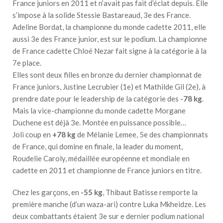
France juniors en 2011 et n’avait pas fait d’éclat depuis. Elle
s’impose à la solide Stessie Bastareaud, 3e des France.
Adeline Bordat, la championne du monde cadette 2011, elle
aussi 3e des France junior, est sur le podium. La championne
de France cadette Chloé Nezar fait signe à la catégorie à la
7e place.
Elles sont deux filles en bronze du dernier championnat de
France juniors, Justine Lecrubier (1e) et Mathilde Gil (2e), à
prendre date pour le leadership de la catégorie des
-78 kg
.
Mais la vice-championne du monde cadette Morgane
Duchene est déjà 3e. Montée en puissance possible…
Joli coup en
+78 kg
de Mélanie Lemee, 5e des championnats
de France, qui domine en finale, la leader du moment,
Roudelie Caroly, médaillée européenne et mondiale en
cadette en 2011 et championne de France juniors en titre.
Chez les garçons, en
-55 kg
, Thibaut Batisse remporte la
première manche (d’un waza-ari) contre Luka Mkheidze. Les
deux combattants étaient 3e sur e dernier podium national