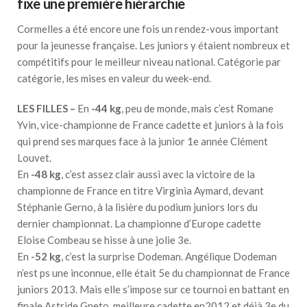
fixe une première hiérarchie
Cormelles a été encore une fois un rendez-vous important
pour la jeunesse française. Les juniors y étaient nombreux et
compétitifs pour le meilleur niveau national. Catégorie par
catégorie, les mises en valeur du week-end.
LES FILLES –
En
-44 kg
, peu de monde, mais c’est Romane
Yvin, vice-championne de France cadette et juniors à la fois
qui prend ses marques face à la junior 1e année Clément
Louvet.
En
-48 kg
, c’est assez clair aussi avec la victoire de la
championne de France en titre Virginia Aymard, devant
Stéphanie Gerno, à la lisière du podium juniors lors du
dernier championnat. La championne d’Europe cadette
Eloise Combeau se hisse à une jolie 3e.
En
-52 kg
, c’est la surprise Dodeman. Angélique Dodeman
n’est ps une inconnue, elle était 5e du championnat de France
juniors 2013. Mais elle s’impose sur ce tournoi en battant en
finale Astride Gneto, meilleure cadette en2012 et déjà 3e du