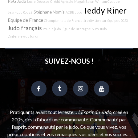
PSG Judo
Lucie Décosse
Crédit Agricole
Magali Baton
William Cysique
Teddy Riner
Stéphane Nomis
Jean-Luc Rougé
ACBB Judo
Equipe de France
Championnats de France 1re division par équipes 2020
Judo français
Pour le judo
Ligue de Bretagne
Sucy Judo
L'interview du lundi
SUIVEZ-NOUS !
Pratiquants avant tout le reste…
L’Esprit du Judo
, créé en
2005, c’est d’abord une communauté. Communauté par
l’esprit, communauté par le judo. Ce que vous vivez, vos
préoccupations et vos remarques, vos idées et vos succès…