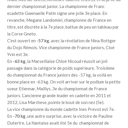
dernier championnat junior. La championne de Franc
ecadette Gwenaelle Patin signe une jolie 3e place. En
revanche, Megane Landomiel, championne de France en
titre, est discrète à la 7e place, battue de peu en tableau par
la Corse Gneto.
C’est ouvert en
-57 kg
, avec la révélation de Nina Rottger
du Dojo Rémois. Vice championne de France juniors, Cloé
Yvin est 3e.
En
-63 kg,
la Marseillaise Chloé Nicoud réussit un joli
passage dans la catégorie de poids supérieure. Troisième
du championnat du France juniors des -57 kg, la voilà en
bonne place en -63 kg. On voit arriver sur le podium la petite
soeur Etiennar, Maillys, 3e du championnat de France
juniors. L’ancienne grande leader en cadette en 2011 et
2012, Lisa Marchese, pointe le bout de son nez (5e).
La vice championne du monde cadette Ines Prevot est 7e.
En
-70 kg
, une autre surprise, avec la victoire de Pauline
Dutertre. La Nantaise avait été 5e du championnat de