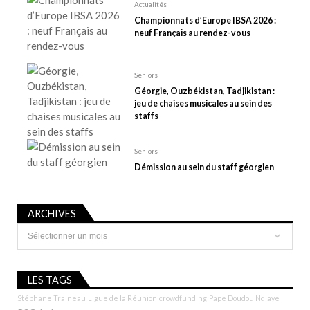
r
Actualités
t
Championnats d’Europe IBSA 2026 :
neuf Français au rendez-vous
i
c
l
Seniors
e
Géorgie, Ouzbékistan, Tadjikistan :
jeu de chaises musicales au sein des
staffs
Seniors
Démission au sein du staff géorgien
ARCHIVES
Archives
LES TAGS
Stéphane Traineau
Ligue de la Réunion
crowdfunding
Pape Doudou Ndiaye