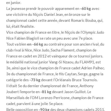
en junior.
La jeunesse prendr le pouvoir apparement en
-60 kg
avec
une victoirre du Niçois Daniel Jean, en bronze sur le
championnat cadet cette année, devant Romaric Bouba, qui,
lui, était finaliste.
Vice champion de France en titre, le Niçois de l’Olympic Judo
Nice Fabien Biagioli se rate un peu avec une 7e place.
Tout va bien
en -66 kg
au contraire pour son ancien rival, du
club rival à Nice, Nice Judo, Sacha Flament, champion de
France en cadet en 2012 et vainqueur de ce tournoi juniors.
le médaillé national junior Vang-Si Nzaou, du FLAM91, est
3e, ainsi que le vice champion de France cadet Adrien Palhec.
3e du championnat de France, le fils Caytan, Serge, gagne la
catégorie des
-73 kg
devant l’Orléanais Bruce Tournois.
Il était 5e du dernier championnat de France, Anthony
Joubert l’emporte en
-81 kg
devant Jason Guillot. Le
Marseillais de l’OM Lorenzo Perricone, champion de France
cadet, parvient à une jolie 5e place.
Belle opposition en
-90 kg
des deux champions cadets 2011,