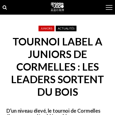
Skip
Skip
to
to
navigation
content
JUNIORS
ACTUALITÉS
TOURNOI LABEL A
JUNIORS DE
CORMELLES : LES
LEADERS SORTENT
DU BOIS
D’un niveau élevé, le tournoi de Cormelles