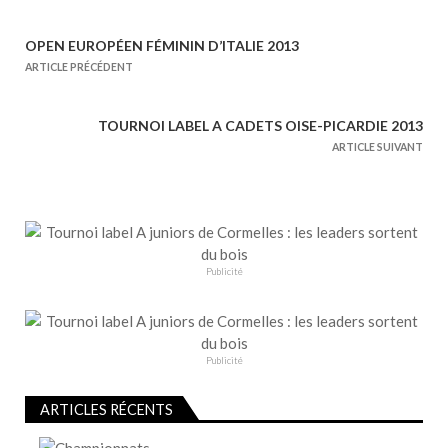
OPEN EUROPÉEN FÉMININ D’ITALIE 2013
N
ARTICLE PRÉCÉDENT
a
v
TOURNOI LABEL A CADETS OISE-PICARDIE 2013
i
ARTICLE SUIVANT
g
a
t
i
o
Publicité
n
d
e
Publicité
l
’
ARTICLES RÉCENTS
a