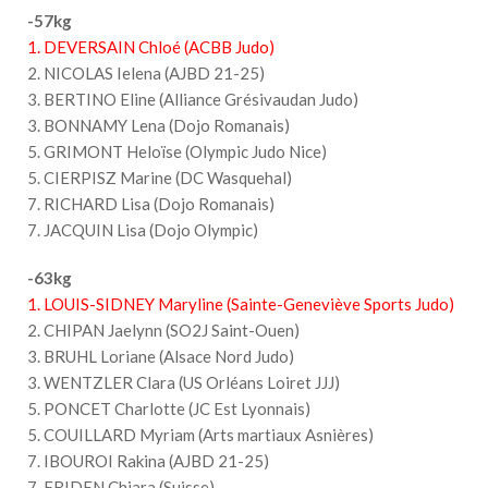
-57kg
1. DEVERSAIN Chloé (ACBB Judo)
2. NICOLAS Ielena (AJBD 21-25)
3. BERTINO Eline (Alliance Grésivaudan Judo)
3. BONNAMY Lena (Dojo Romanais)
5. GRIMONT Heloïse (Olympic Judo Nice)
5. CIERPISZ Marine (DC Wasquehal)
7. RICHARD Lisa (Dojo Romanais)
7. JACQUIN Lisa (Dojo Olympic)
-63kg
1. LOUIS-SIDNEY Maryline (Sainte-Geneviève Sports Judo)
2. CHIPAN Jaelynn (SO2J Saint-Ouen)
3. BRUHL Loriane (Alsace Nord Judo)
3. WENTZLER Clara (US Orléans Loiret JJJ)
5. PONCET Charlotte (JC Est Lyonnais)
5. COUILLARD Myriam (Arts martiaux Asnières)
7. IBOUROI Rakina (AJBD 21-25)
7. FRIDEN Chiara (Suisse)