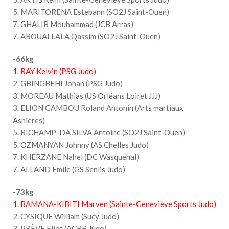
5. MARITORENA Estebann (SO2J Saint-Ouen)
7. GHALIB Mouhammad (JCB Arras)
7. ABOUALLALA Qassim (SO2J Saint-Ouen)
-66kg
1. RAY Kelvin (PSG Judo)
2. GBINGBEHI Johan (PSG Judo)
3. MOREAU Mathias (US Orléans Loiret JJJ)
3. ELION GAMBOU Roland Antonin (Arts martiaux
Asnières)
5. RICHAMP-DA SILVA Antoine (SO2J Saint-Ouen)
5. OZMANYAN Johnny (AS Chelles Judo)
7. KHERZANE Nahel (DC Wasquehal)
7. ALLAND Emile (GS Senlis Judo)
-73kg
1. BAMANA-KIBITI Marven (Sainte-Geneviève Sports Judo)
2. CYSIQUE William (Sucy Judo)
3. PRÈVE Eliot (ACBB Judo)