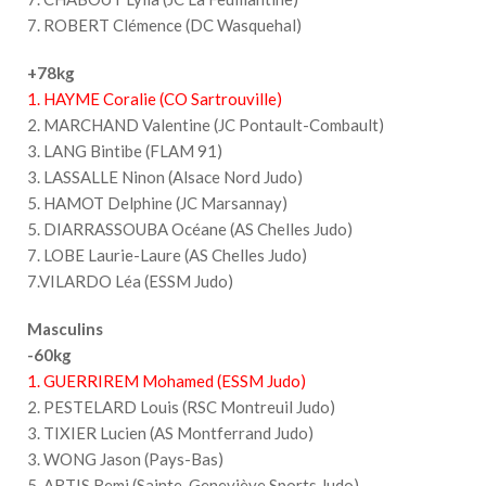
7. ROBERT Clémence (DC Wasquehal)
+78kg
1. HAYME Coralie (CO Sartrouville)
2. MARCHAND Valentine (JC Pontault-Combault)
3. LANG Bintibe (FLAM 91)
3. LASSALLE Ninon (Alsace Nord Judo)
5. HAMOT Delphine (JC Marsannay)
5. DIARRASSOUBA Océane (AS Chelles Judo)
7. LOBE Laurie-Laure (AS Chelles Judo)
7.VILARDO Léa (ESSM Judo)
Masculins
-60kg
1. GUERRIREM Mohamed (ESSM Judo)
2. PESTELARD Louis (RSC Montreuil Judo)
3. TIXIER Lucien (AS Montferrand Judo)
3. WONG Jason (Pays-Bas)
5. ARTIS Remi (Sainte-Geneviève Sports Judo)