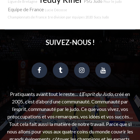
PSG Judo
Ligue de Bretagne
Pour le judo
Equipe de France
Lucie Décosse
Championnats de France 1re division par équipes 2020
Sucy Judo
SUIVEZ-NOUS !
Pratiquants avant tout le reste…
L’Esprit du Judo
, créé en
2005, c’est d’abord une communauté. Communauté par
l’esprit, communauté par le judo. Ce que vous vivez, vos
préoccupations et vos remarques, vos idées et vos succès…
Tout cela fait aussi la matière de notre travail. Parce que si
nous allons pour vous aux quatre coins du monde couvrir les
grands événements, côtoyer les champions et les experts,