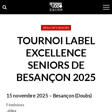
Skip
Skip
to
to
navigation
content
RÉSULTATS SENIORS
TOURNOI LABEL
EXCELLENCE
SENIORS DE
BESANÇON 2025
15 novembre 2025 – Besançon (Doubs)
Féminines
-48kg