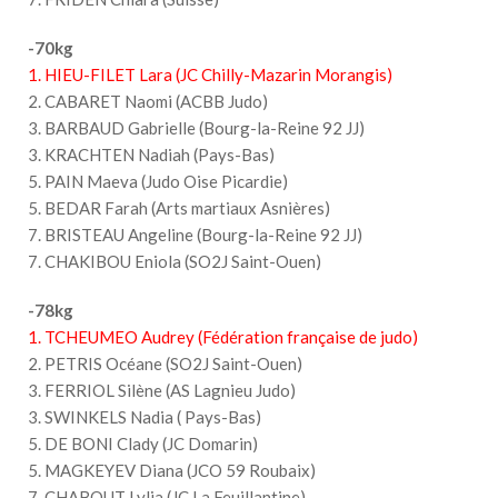
-70kg
1. HIEU-FILET Lara (JC Chilly-Mazarin Morangis)
2. CABARET Naomi (ACBB Judo)
3. BARBAUD Gabrielle (Bourg-la-Reine 92 JJ)
3. KRACHTEN Nadiah (Pays-Bas)
5. PAIN Maeva (Judo Oise Picardie)
5. BEDAR Farah (Arts martiaux Asnières)
7. BRISTEAU Angeline (Bourg-la-Reine 92 JJ)
7. CHAKIBOU Eniola (SO2J Saint-Ouen)
-78kg
1. TCHEUMEO Audrey (Fédération française de judo)
2. PETRIS Océane (SO2J Saint-Ouen)
3. FERRIOL Silène (AS Lagnieu Judo)
3. SWINKELS Nadia ( Pays-Bas)
5. DE BONI Clady (JC Domarin)
5. MAGKEYEV Diana (JCO 59 Roubaix)
7. CHABOUT Lylia (JC La Feuillantine)