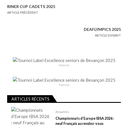
RINER CUP CADETS 2025
N
ARTICLE PRÉCÉDENT
a
v
DEAFLYMPICS 2025
i
ARTICLE SUIVANT
g
a
t
i
Publicité
o
n
d
Publicité
e
l
ARTICLES RÉCENTS
’
Actualités
a
Championnats d’Europe IBSA 2026 :
r
neuf Français au rendez-vous