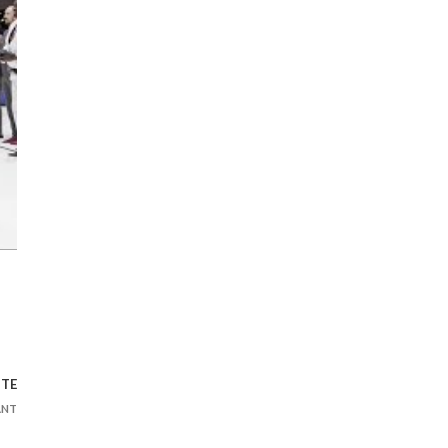
ITE
ANT