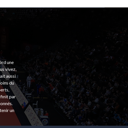
bord une
s vivez,
ait aussi
coins du
erts,
finit par
ionnés.
tenir un