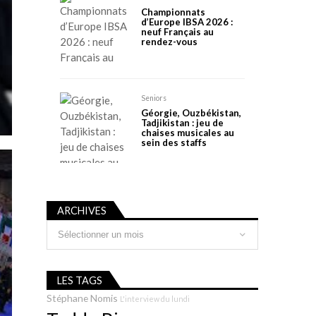
Championnats
d’Europe IBSA 2026 :
neuf Français au
rendez-vous
Seniors
Géorgie, Ouzbékistan,
Tadjikistan : jeu de
chaises musicales au
sein des staffs
ARCHIVES
Archives
LES TAGS
Stéphane Nomis
L'interview du lundi