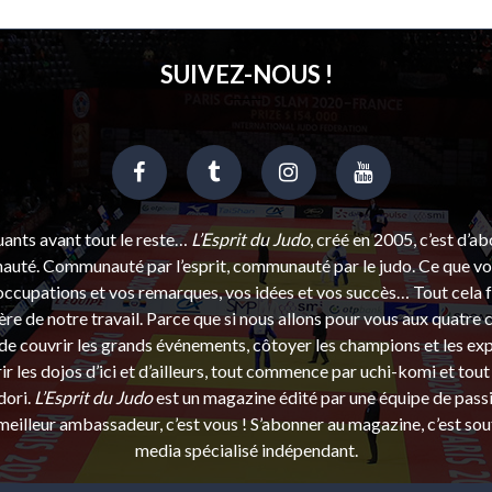
SUIVEZ-NOUS !
uants avant tout le reste…
L’Esprit du Judo
, créé en 2005, c’est d’a
uté. Communauté par l’esprit, communauté par le judo. Ce que vou
ccupations et vos remarques, vos idées et vos succès… Tout cela f
ère de notre travail. Parce que si nous allons pour vous aux quatre 
e couvrir les grands événements, côtoyer les champions et les exp
r les dojos d’ici et d’ailleurs, tout commence par uchi-komi et tout 
dori.
L’Esprit du Judo
est un magazine édité par une équipe de pass
eilleur ambassadeur, c’est vous ! S’abonner au magazine, c’est sou
media spécialisé indépendant.