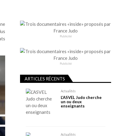
ine
lus
Publicité
ats
Publicité
ARTICLES RÉCENTS
Actualités
L’ASVEL Judo cherche
un ou deux
enseignants
Actualités