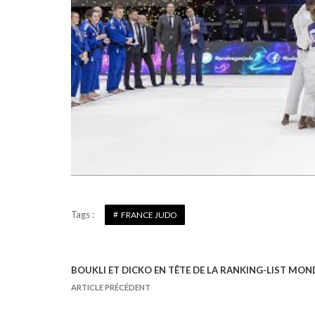
Tags :
FRANCE JUDO
BOUKLI ET DICKO EN TÊTE DE LA RANKING-LIST MON
N
ARTICLE PRÉCÉDENT
a