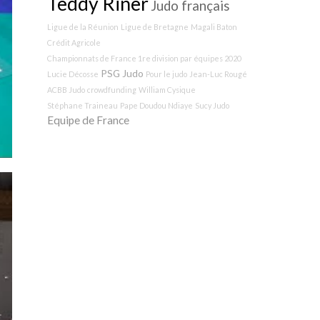
Teddy Riner
Judo français
Ligue de la Réunion
Ligue de Bretagne
Magali Baton
Crédit Agricole
Championnats de France 1re division par équipes 2020
PSG Judo
Lucie Décosse
Pour le judo
Jean-Luc Rougé
ACBB Judo
crowdfunding
William Cysique
Stéphane Traineau
Pape Doudou Ndiaye
Sucy Judo
Equipe de France