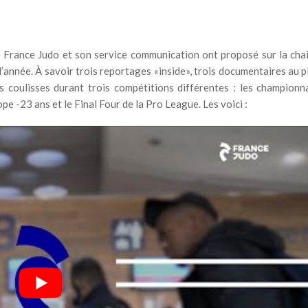
e France Judo et son service communication ont proposé sur la cha
d’année. À savoir trois reportages «inside», trois documentaires au p
s coulisses durant trois compétitions différentes : les championn
e -23 ans et le Final Four de la Pro League. Les voici :