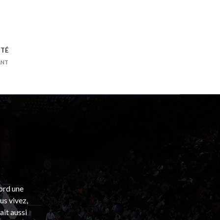
NTÉ
ANT
bord une
s vivez,
ait aussi