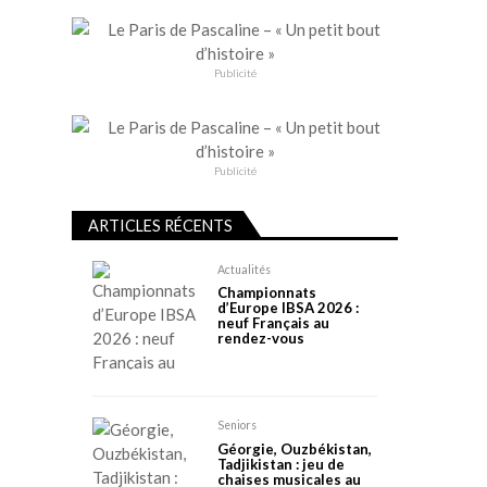
Publicité
Publicité
ARTICLES RÉCENTS
Actualités
Championnats
d’Europe IBSA 2026 :
neuf Français au
rendez-vous
Seniors
Géorgie, Ouzbékistan,
Tadjikistan : jeu de
chaises musicales au