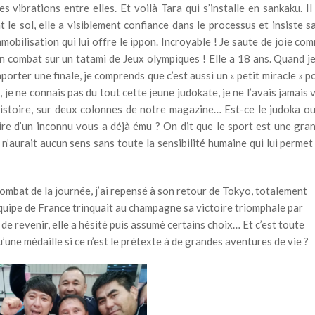
es vibrations entre elles. Et voilà Tara qui s’installe en sankaku. Il
le sol, elle a visiblement confiance dans le processus et insiste s
l’immobilisation qui lui offre le ippon. Incroyable ! Je saute de joie co
 combat sur un tatami de Jeux olympiques ! Elle a 18 ans. Quand je
mporter une finale, je comprends que c’est aussi un « petit miracle » p
 je ne connais pas du tout cette jeune judokate, je ne l’avais jamais 
histoire, sur deux colonnes de notre magazine… Est-ce le judoka ou
oire d’un inconnu vous a déjà ému ? On dit que le sport est une gra
’aurait aucun sens sans toute la sensibilité humaine qui lui permet
combat de la journée, j’ai repensé à son retour de Tokyo, totalement
équipe de France trinquait au champagne sa victoire triomphale par
e de revenir, elle a hésité puis assumé certains choix… Et c’est toute
u’une médaille si ce n’est le prétexte à de grandes aventures de vie ?