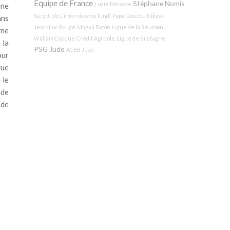
Equipe de France
Stéphane Nomis
Lucie Décosse
 ne
Sucy Judo
L'interview du lundi
Pape Doudou Ndiaye
ans
Jean-Luc Rougé
Magali Baton
Ligue de la Réunion
mme
William Cysique
Crédit Agricole
Ligue de Bretagne
 la
PSG Judo
ACBB Judo
our
vue
 le
nde
 de