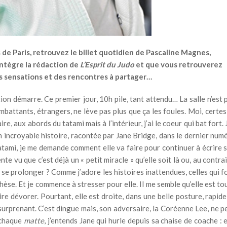
 de Paris, retrouvez le billet quotidien de Pascaline Magnes,
intègre la rédaction de
L’Esprit du Judo
et que vous retrouverez
s sensations et des rencontres à partager…
ion démarre. Ce premier jour, 10h pile, tant attendu… La salle n’est 
mbattants, étrangers, ne lève pas plus que ça les foules. Moi, certes,
, aux abords du tatami mais à l’intérieur, j’ai le coeur qui bat fort. J
son incroyable histoire, racontée par Jane Bridge, dans le dernier num
tatami, je me demande comment elle va faire pour continuer à écrire 
nte vu que c’est déjà un « petit miracle » qu’elle soit là ou, au contrai
se prolonger ? Comme j’adore les histoires inattendues, celles qui f
thèse. Et je commence à stresser pour elle. Il me semble qu’elle est to
ire dévorer. Pourtant, elle est droite, dans une belle posture, rapide
 surprenant. C’est dingue mais, son adversaire, la Coréenne Lee, ne p
À chaque
matte
, j’entends Jane qui hurle depuis sa chaise de coache : e