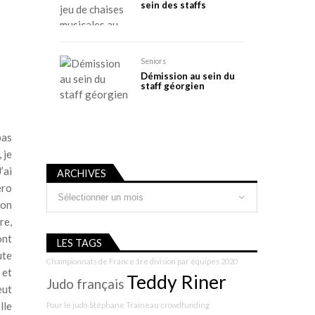
sein des staffs
Seniors
Démission au sein du
staff géorgien
pas
 je
’ai
ARCHIVES
éro
Archives
son
re,
ont
LES TAGS
ute
Championnats de France 1re division par équipes 2020
 et
Teddy Riner
Judo français
eut
lle
Pour le judo
Stéphane Traineau
crowdfunding