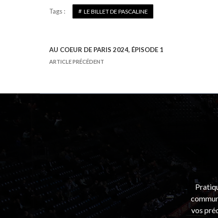
Tags :
LE BILLET DE PASCALINE
AU COEUR DE PARIS 2024, ÉPISODE 1
N
ARTICLE PRÉCÉDENT
a
v
i
g
a
t
i
o
n
Pratiq
d
communa
e
vos préo