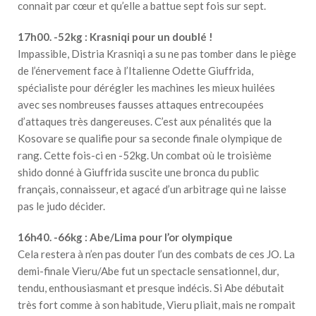
connait par cœur et qu’elle a battue sept fois sur sept.
17h00. -52kg : Krasniqi pour un doublé !
Impassible, Distria Krasniqi a su ne pas tomber dans le piège
de l’énervement face à l’Italienne Odette Giuffrida,
spécialiste pour dérégler les machines les mieux huilées
avec ses nombreuses fausses attaques entrecoupées
d’attaques très dangereuses. C’est aux pénalités que la
Kosovare se qualifie pour sa seconde finale olympique de
rang. Cette fois-ci en -52kg. Un combat où le troisième
shido donné à Giuffrida suscite une bronca du public
français, connaisseur, et agacé d’un arbitrage qui ne laisse
pas le judo décider.
16h40. -66kg : Abe/Lima pour l’or olympique
Cela restera à n’en pas douter l’un des combats de ces JO. La
demi-finale Vieru/Abe fut un spectacle sensationnel, dur,
tendu, enthousiasmant et presque indécis. Si Abe débutait
très fort comme à son habitude, Vieru pliait, mais ne rompait