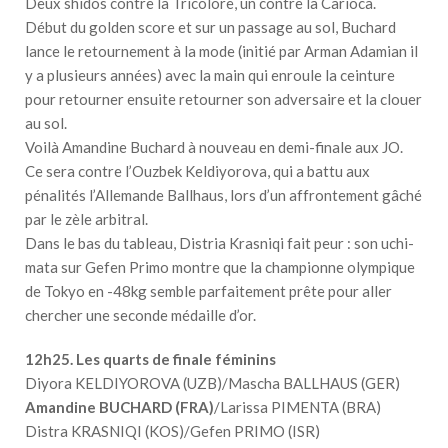
Deux shidos contre la Tricolore, un contre la Carioca.
Début du golden score et sur un passage au sol, Buchard
lance le retournement à la mode (initié par Arman Adamian il
y a plusieurs années) avec la main qui enroule la ceinture
pour retourner ensuite retourner son adversaire et la clouer
au sol.
Voilà Amandine Buchard à nouveau en demi-finale aux JO.
Ce sera contre l’Ouzbek Keldiyorova, qui a battu aux
pénalités l’Allemande Ballhaus, lors d’un affrontement gâché
par le zèle arbitral.
Dans le bas du tableau, Distria Krasniqi fait peur : son uchi-
mata sur Gefen Primo montre que la championne olympique
de Tokyo en -48kg semble parfaitement prête pour aller
chercher une seconde médaille d’or.
12h25. Les quarts de finale féminins
Diyora KELDIYOROVA (UZB)/Mascha BALLHAUS (GER)
Amandine BUCHARD (FRA)
/Larissa PIMENTA (BRA)
Distra KRASNIQI (KOS)/Gefen PRIMO (ISR)