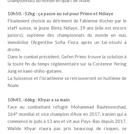
championnats du monde en quart de finale.
10h50. -52kg : ça passe au sol pour Primo et Ndiaye
Finalement choisie au détriment de Fabienne Kocher par le
staff suisse, la jeune Binta Ndiaye, 19 ans (elle est encore
juniors), septième des championnats du monde en mai,
immobilise l’Argentine Sofia Fiora après un tai-otoshi à
droite.
Dans le combat précédent, Gefen Primo trouve la solution à
la toute fin du temps réglementaire sur la Coréenne Yering
Jung en kami-shiho-gatame.
La Suissesse et l’Israélienne se retrouveront en huitième de
finale.
10h45. -66kg : Khyar a sa main
Face au combattant réfugié Mohammad Rashnonezhad,
e
164
mondial et vice champion d’Asie en 2017, iranien qui a
commencé le judo à 13 ans et vit aux Pays-Bas depuis 2017,
Walide Khyar n’aura pas pris beaucoup de risques, se