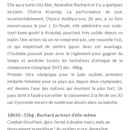
Elle aura battu Uta Abe, Amandine Buchard et il y a quelques
instants Distria Krasniqi. La performance du jour,
incontestablement. Diyora Keldiyorova, 26 ans, a su être
monstrueuse le jour J. En finale, elle administre son sode-
tsuri-komi-goshi à Krasniqi, pourtant très solide depuis ce
matin. Une action où on ne comprend pas, une nouvelle fois,
ce qui empêchait de mettre ippon. Avec cet avantage,
l’Ouzbèke pouvait jouer avec le règlement pour gagner du
temps et annihiler toutes les tentatives d’attaque de la
championne olympique 2021 des -48kg.
Premier titre olympique pour le judo ouzbek, première
médaille féminine pour ce pays qui, depuis deux olympiades,
est devenu l’une des nations qui montent le plus fort. Un
pays dont il faudra surveiller le classement à la fin de ces JO
car il possède encore de nombreux atouts dans sa manche.
18h30. -52kg : Buchard au bout d’elle-même
Combat étouffant, âpre, fermé à double tours, mais au
dénouement magnifique ! Au golden score, Amandine