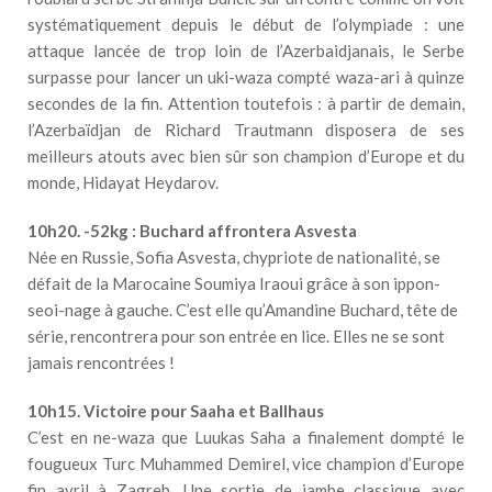
systématiquement depuis le début de l’olympiade : une
attaque lancée de trop loin de l’Azerbaidjanais, le Serbe
surpasse pour lancer un uki-waza compté waza-ari à quinze
secondes de la fin. Attention toutefois : à partir de demain,
l’Azerbaïdjan de Richard Trautmann disposera de ses
meilleurs atouts avec bien sûr son champion d’Europe et du
monde, Hidayat Heydarov.
10h20. -52kg : Buchard affrontera Asvesta
Née en Russie, Sofia Asvesta, chypriote de nationalité, se
défait de la Marocaine Soumiya Iraoui grâce à son ippon-
seoi-nage à gauche. C’est elle qu’Amandine Buchard, tête de
série, rencontrera pour son entrée en lice. Elles ne se sont
jamais rencontrées !
10h15. Victoire pour Saaha et Ballhaus
C’est en ne-waza que Luukas Saha a finalement dompté le
fougueux Turc Muhammed Demirel, vice champion d’Europe
fin avril à Zagreb. Une sortie de jambe classique avec