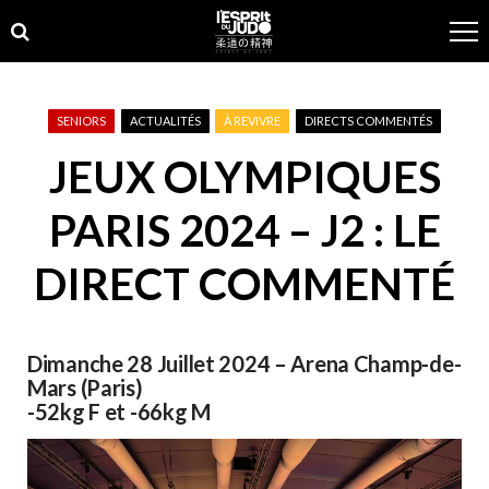
Skip
Skip
to
to
navigation
content
SENIORS
ACTUALITÉS
À REVIVRE
DIRECTS COMMENTÉS
JEUX OLYMPIQUES
PARIS 2024 – J2 : LE
DIRECT COMMENTÉ
Dimanche 28 Juillet 2024 – Arena Champ-de-
Mars (Paris)
-52kg F et -66kg M