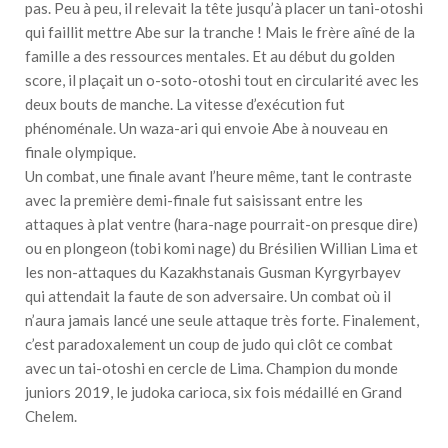
pas. Peu à peu, il relevait la tête jusqu’à placer un tani-otoshi
qui faillit mettre Abe sur la tranche ! Mais le frère aîné de la
famille a des ressources mentales. Et au début du golden
score, il plaçait un o-soto-otoshi tout en circularité avec les
deux bouts de manche. La vitesse d’exécution fut
phénoménale. Un waza-ari qui envoie Abe à nouveau en
finale olympique.
Un combat, une finale avant l’heure même, tant le contraste
avec la première demi-finale fut saisissant entre les
attaques à plat ventre (hara-nage pourrait-on presque dire)
ou en plongeon (tobi komi nage) du Brésilien Willian Lima et
les non-attaques du Kazakhstanais Gusman Kyrgyrbayev
qui attendait la faute de son adversaire. Un combat où il
n’aura jamais lancé une seule attaque très forte. Finalement,
c’est paradoxalement un coup de judo qui clôt ce combat
avec un tai-otoshi en cercle de Lima. Champion du monde
juniors 2019, le judoka carioca, six fois médaillé en Grand
Chelem.