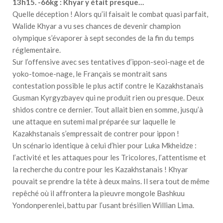
13h15. -66kg : Khyar y était presque…
Quelle déception ! Alors qu’il faisait le combat quasi parfait,
Walide Khyar a vu ses chances de devenir champion
olympique s’évaporer à sept secondes de la fin du temps
réglementaire.
Sur l’offensive avec ses tentatives d’ippon-seoi-nage et de
yoko-tomoe-nage, le Français se montrait sans
contestation possible le plus actif contre le Kazakhstanais
Gusman Kyrgyzbayev qui ne produit rien ou presque. Deux
shidos contre ce dernier. Tout allait bien en somme, jusqu’à
une attaque en sutemi mal préparée sur laquelle le
Kazakhstanais s’empressait de contrer pour ippon !
Un scénario identique à celui d’hier pour Luka Mkheidze :
l’activité et les attaques pour les Tricolores, l’attentisme et
la recherche du contre pour les Kazakhstanais ! Khyar
pouvait se prendre la tête à deux mains. Il sera tout de même
repêché où il affrontera la pieuvre mongole Bashkuu
Yondonperenlei, battu par l’usant brésilien Willian Lima.