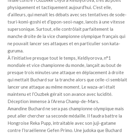
finale contre l’Ouzbèke Diyora Keldiyorova, très au point
physiquement et tactiquement aujourd’hui. C’est elle,
d’ailleurs, qui menait les débats avec ses tentatives de sode-
tsuri-komi-goshi et d’ippon-seoi-nage, lancés à une vitesse
supersonique. Surtout, elle contrôlait parfaitement la
manche droite de la vice championne olympique français qui
ne pouvait lancer ses attaques et en particulier son kata-
guruma.
À l’initiative presque tout le temps, Keldiyorova, n°1
mondiale et vice championne du monde, lançait au bout de
presque trois minutes une attaque en déplacement à droite
qui mettait Buchard sur la tranche alors que celle-ci semblait
lancer une attaque au même moment. Le waza-ari était
maintenu et l’Ouzbek gérait son avance avec lucidité.
Déception immense à l’Arena Champ-de-Mars.
Amandine Buchard ne sera pas championne olympique mais
peut aller chercher sa seconde médaille. Il faudra battre la
Hongroise Reka Pupp, intraitable avec son juji-gatame
contre l’Israélienne Gefen Primo. Une judoka que Buchard