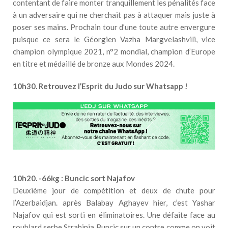
contentant de faire monter tranquillement les pénalités face
à un adversaire qui ne cherchait pas à attaquer mais juste à
poser ses mains. Prochain tour d’une toute autre envergure
puisque ce sera le Géorgien Vazha Margvelashvili, vice
champion olympique 2021, n°2 mondial, champion d’Europe
en titre et médaillé de bronze aux Mondes 2024.
10h30. Retrouvez l’Esprit du Judo sur Whatsapp !
10h20. -66kg : Buncic sort Najafov
Deuxième jour de compétition et deux de chute pour
l’Azerbaidjan. après Balabay Aghayev hier, c’est Yashar
Najafov qui est sorti en éliminatoires. Une défaite face au
roublard serbe Strahinja Buncic sur un contre comme on voit