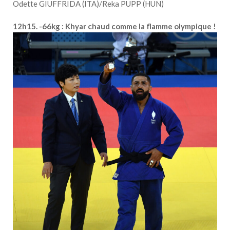
Odette GIUFFRIDA (ITA)/Reka PUPP (HUN)
12h15. -66kg : Khyar chaud comme la flamme olympique !