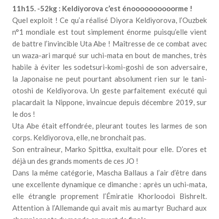
11h15. -52kg : Keldiyorova c’est énoooooooooorme !
Quel exploit ! Ce qu’a réalisé Diyora Keldiyorova, l’Ouzbek
n°1 mondiale est tout simplement énorme puisqu’elle vient
de battre l’invincible Uta Abe ! Maîtresse de ce combat avec
un waza-ari marqué sur uchi-mata en bout de manches, très
habile à éviter les sodetsuri-komi-goshi de son adversaire,
la Japonaise ne peut pourtant absolument rien sur le tani-
otoshi de Keldiyorova. Un geste parfaitement exécuté qui
placardait la Nippone, invaincue depuis décembre 2019, sur
le dos !
Uta Abe était effondrée, pleurant toutes les larmes de son
corps. Keldiyorova, elle, ne bronchait pas.
Son entraîneur, Marko Spittka, exultait pour elle. D’ores et
déjà un des grands moments de ces JO !
Dans la même catégorie, Mascha Ballaus a l’air d’être dans
une excellente dynamique ce dimanche : après un uchi-mata,
elle étrangle proprement l’Émiratie Khorloodoi Bishrelt.
Attention à l’Allemande qui avait mis au martyr Buchard aux