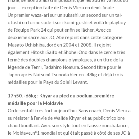
finale, se montra aussi impuissant que les autres vaincus du
jour — exception faite de Denis Vieru en demi-finale.
Un premier waza-ari sur un sukashi, un second sur un tai-
otoshi en forme sode-tsuri-komi-goshi et voilà le playboy
de l’équipe Park 24 qui peut enfin se lâcher. Avec ce
deuxième sacre aux JO, Abe rejoint dans cette catégorie
Masato Uchishiba, doré en 2004 et 2008. Il rejoint
également Hitoshi Saito et Shohei Ono dans le cercle très
fermé des doubles champions olympiques, à un titre de la
légende de Tenri, Tadahiro Nomura. Second titre pour le
Japon après Natsumi Tsunoda hier en -48kg et déjà trois
médailles pour le Pays du Soleil Levant.
17h50. -66kg : Khyar au pied du podium, première
médaille pour la Moldavie
On le sentait très fort aujourd’hui. Sans coach, Denis Vieru a
su résister à l’envie de Walide Khyar et au public tricolore
chaud bouillant. Avec son style tout en fausse nonchalance,
le Moldave, n°1 mondial et qui était passé à côté de ses JO à