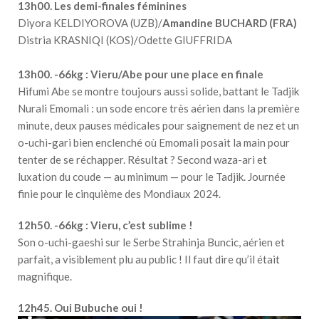
13h00. Les demi-finales féminines
Diyora KELDIYOROVA (UZB)/
Amandine BUCHARD (FRA)
Distria KRASNIQI (KOS)/Odette GIUFFRIDA
13h00. -66kg : Vieru/Abe pour une place en finale
Hifumi Abe se montre toujours aussi solide, battant le Tadjik
Nurali Emomali : un sode encore très aérien dans la première
minute, deux pauses médicales pour saignement de nez et un
o-uchi-gari bien enclenché où Emomali posait la main pour
tenter de se réchapper. Résultat ? Second waza-ari et
luxation du coude — au minimum — pour le Tadjik. Journée
finie pour le cinquième des Mondiaux 2024.
12h50. -66kg : Vieru, c’est sublime !
Son o-uchi-gaeshi sur le Serbe Strahinja Buncic, aérien et
parfait, a visiblement plu au public ! Il faut dire qu’il était
magnifique.
12h45. Oui Bubuche oui !