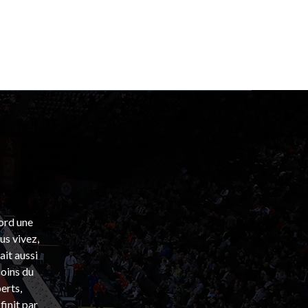
bord une
s vivez,
ait aussi
coins du
erts,
finit par