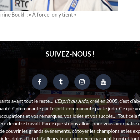
irine Boukli : « À force, on y tient »
SUIVEZ-NOUS !
uants avant tout le reste…
L’Esprit du Judo
, créé en 2005, c’est d’a
uté. Communauté par l’esprit, communauté par le judo. Ce que vou
ccupations et vos remarques, vos idées et vos succès… Tout cela f
ère de notre travail. Parce que si nous allons pour vous aux quatre 
e couvrir les grands événements, côtoyer les champions et les exp
r les dojos d’ici et d’ailleurs, tout commence par uchi-komi et tout 