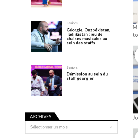
Seniors
Ma
Géorgie, Ouzbékistan,
Tadjikistan : jeu de
to
chaises musicales au
sein des staffs
Seniors
Démission au sein du
staff géorgien
ARCHIVES
Jo
Archives