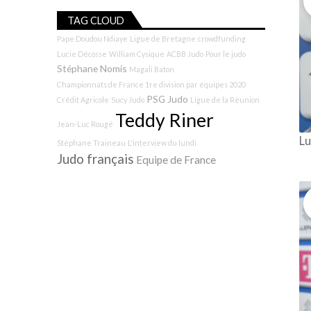
TAG CLOUD
Pape Doudou Ndiaye
Ligue de Bretagne
crowdfunding
Lucie Décosse
William Cysique
ACBB Judo
Pour le judo
Stéphane Nomis
Magali Baton
Championnats de France 1re division par équipes 2020
PSG Judo
Crédit Agricole
Sucy Judo
Ligue de la Réunion
Teddy Riner
Jean-Luc Rougé
Lu
Stéphane Traineau
L'interview du lundi
Judo français
Equipe de France