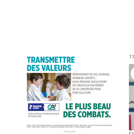
Championnats d’Afrique cadets 2026
2
11
Publicité
El