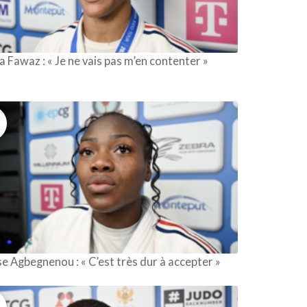
 Fawaz : « Je ne vais pas m’en contenter »
se Agbegnenou : « C’est très dur à accepter »