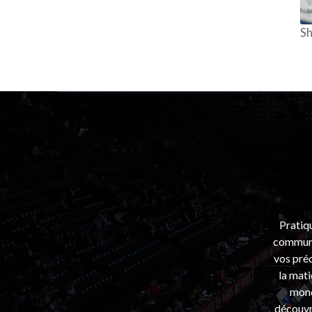
Sh
Pratiq
communa
vos préo
la mati
mond
découvri