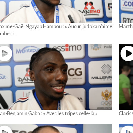
xime-Gaël Ngayap Hambou : « Aucun judoka n’aime
Martha
mber »
an-Benjamin Gaba : « Avec les tripes celle-là »
Claris