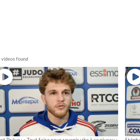
4 JUILLET 2026
 videos found
iot Prève : « Tout faire pour revenir vite à ce niveau »
Stépha