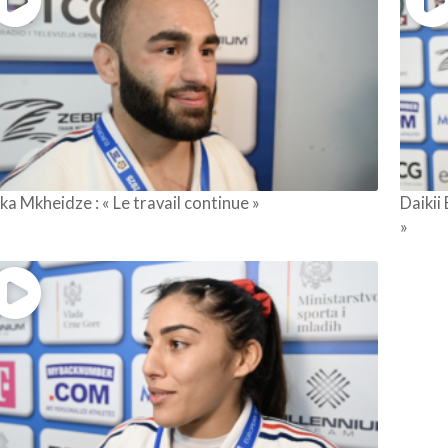
ka Mkheidze : « Le travail continue »
Daikii
»