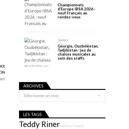
Championnats
d’Europe IBSA 2026 :
neuf Français au
rendez-vous
Seniors
Géorgie, Ouzbékistan,
Tadjikistan : jeu de
chaises musicales au
sein des staffs
DAX
SON
ANT
ARCHIVES
Archives
LES TAGS
Teddy Riner
William Cysique