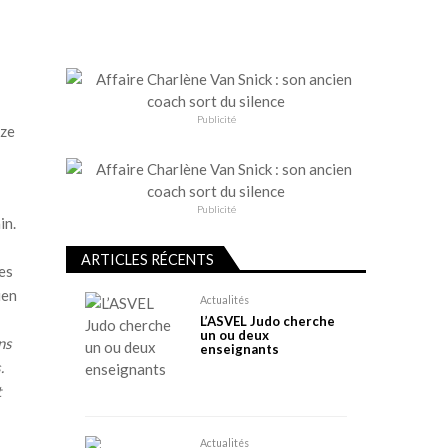
Publicité
nze
Publicité
in.
ARTICLES RÉCENTS
es
ien
Actualités
L’ASVEL Judo cherche
un ou deux
ns
enseignants
.
t
Actualités