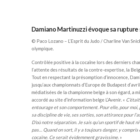
Damiano Martinuzzi évoque sa rupture s
© Paco Lozano – L’Esprit du Judo / Charline Van Snic
olympique.
Contrôlée positive à la cocaïne lors des derniers ch
l’attente des résultats de la contre-expertise, la Be
Tout en respectant la présomption d’innocence, Dami
jusqu’aux championnats d’Europe de Budapest d’avril 
médiatisées de la championne belge à son égard, a mis
accordé au site d’information belge L’Avenir. «
C’étai
entourage et son comportement. Pour elle, pour moi, p
sa discipline de vie, ses sorties, son attirance pour l’
D’où notre séparation. Je sais qu’un sportif de haut ni
pas… Quand on sort, il y a toujours danger, y compris 
cocaïne. Ce serait évidemment gravissime.
»