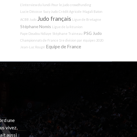
L'interview du lundi
Pour le judo
crowdfunding
Lucie Décosse
Sucy Judo
Crédit Agricole
Magali Baton
Judo français
ACBB Judo
Ligue de Bretagne
Stéphane Nomis
Ligue de la Réunion
PSG Judo
Pape Doudou Ndiaye
Stéphane Traineau
Championnats de France 1re division par équipes 2020
Equipe de France
Jean-Luc Rougé
bord une
s vivez,
ait aussi