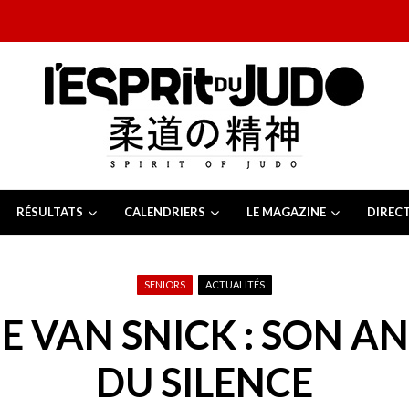
RÉSULTATS
CALENDRIERS
LE MAGAZINE
DIREC
26
 juillet 2026
juillet 2026
SENIORS
ACTUALITÉS
2026
13 juillet 2026
E VAN SNICK : SON A
e Tchèque 2026
6 juillet 2026
DU SILENCE