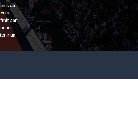
coins du
erts,
finit par
ionnés.
tenir un