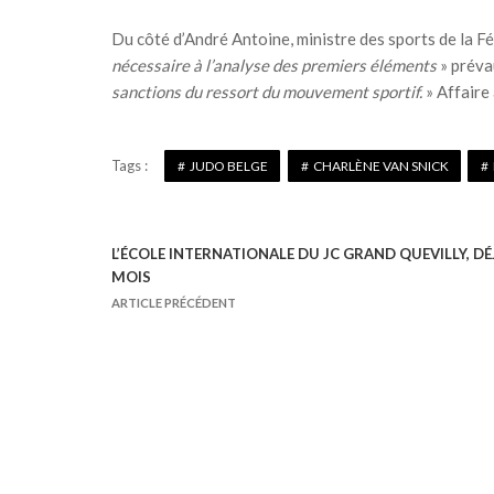
Du côté d’André Antoine, ministre des sports de la Fé
nécessaire à l’analyse des premiers éléments
» préva
sanctions du ressort du mouvement sportif.
» Affaire 
Tags :
JUDO BELGE
CHARLÈNE VAN SNICK
L’ÉCOLE INTERNATIONALE DU JC GRAND QUEVILLY, DÉ
N
MOIS
a
ARTICLE PRÉCÉDENT
v
i
g
a
t
i