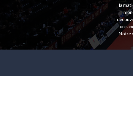
la mati
mond
découvri
un ran
Notre m