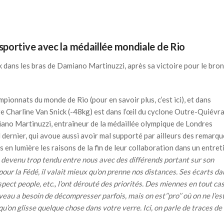
portive avec la médaillée mondiale de Rio
k dans les bras de Damiano Martinuzzi, après sa victoire pour le bro
ampionnats du monde de Rio (pour en savoir plus, c’est
ici
), et dans
lge Charline Van Snick (-48kg) est dans l’œil du cyclone Outre-Quiévra
ano Martinuzzi, entraîneur de la médaillée olympique de Londres
dernier, qui avoue aussi avoir mal supporté par ailleurs des remarqu
 en lumière les raisons de la fin de leur collaboration dans un entret
t devenu trop tendu entre nous avec des différends portant sur son
our la Fédé, il valait mieux qu’on prenne nos distances. Ses écarts da
aspect people, etc., l’ont dérouté des priorités. Des miennes en tout cas
veau a besoin de décompresser parfois, mais on est’’pro’’ où on ne l’es
qu’on glisse quelque chose dans votre verre. Ici, on parle de traces de