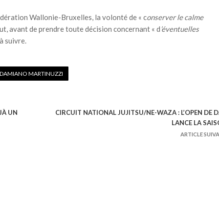
dération Wallonie-Bruxelles, la volonté de « c
onserver le calme
ut, avant de prendre toute décision concernant « d
’éventuelles
à suivre.
DAMIANO MARTINUZZI
JÀ UN
CIRCUIT NATIONAL JUJITSU/NE-WAZA : L’OPEN DE 
LANCE LA SAI
ARTICLE SUIV