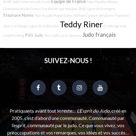
Equipe de France
ACBB Judo
L'interview du lundi
Pape Doudou Ndiaye
Championnats de France 1re division par équipes 2020
Ligue de Bretagne
Stéphane Nomis
Pour le judo
Magali Baton
William Cysique
Stéphane Traineau
Teddy Riner
Jean-Luc Rougé
Ligue de la Réunion
Crédit Agricole
Judo français
PSG Judo
crowdfunding
Sucy Judo
Lucie Décosse
SUIVEZ-NOUS !
Pratiquants avant tout le reste…
L’Esprit du Judo
, créé en
2005, c’est d’abord une communauté. Communauté par
l’esprit, communauté par le judo. Ce que vous vivez, vos
préoccupations et vos remarques, vos idées et vos succès…