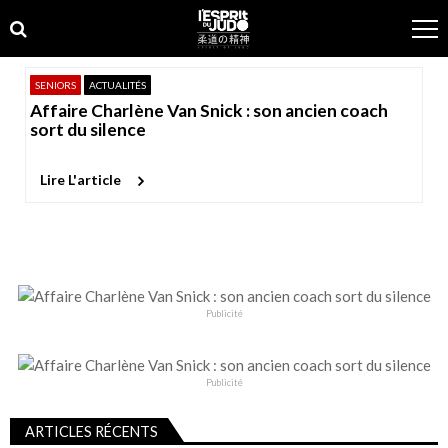
Skip
Skip
to
to
navigation
content
SENIORS
ACTUALITÉS
Affaire Charlène Van Snick : son ancien coach
sort du silence
Lire L'article
Publicité
Publicité
ARTICLES RÉCENTS