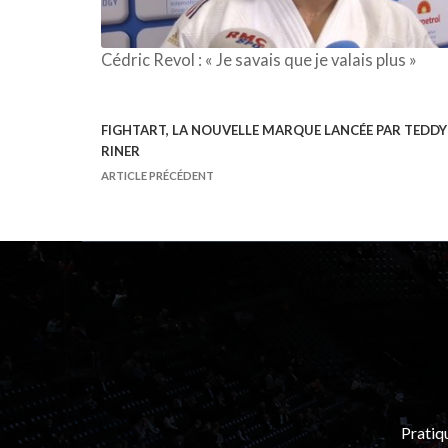
Cédric Revol : « Je savais que je valais plus »
FIGHTART, LA NOUVELLE MARQUE LANCÉE PAR TEDDY
N
RINER
a
ARTICLE PRÉCÉDENT
v
i
g
a
t
i
o
n
d
Pratiq