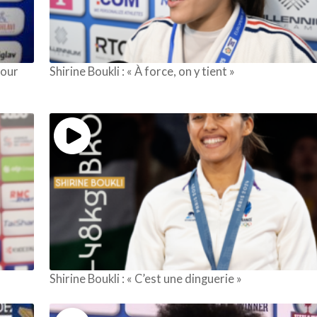
pour
Shirine Boukli : « À force, on y tient »
Shirine Boukli : « C’est une dinguerie »