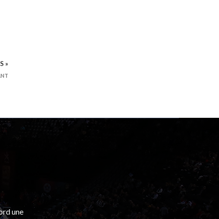
S »
ANT
bord une