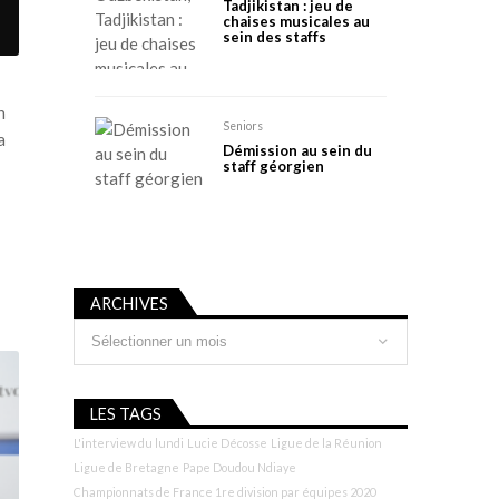
Tadjikistan : jeu de
chaises musicales au
sein des staffs
n
Seniors
a
Démission au sein du
staff géorgien
ARCHIVES
Archives
LES TAGS
L'interview du lundi
Lucie Décosse
Ligue de la Réunion
Ligue de Bretagne
Pape Doudou Ndiaye
Championnats de France 1re division par équipes 2020