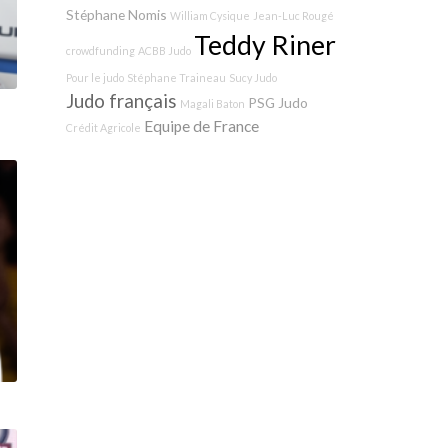
Stéphane Nomis
William Cysique
Jean-Luc Rougé
Teddy Riner
crowdfunding
ACBB Judo
Pour le judo
Stéphane Traineau
Sucy Judo
Judo français
PSG Judo
Magali Baton
Equipe de France
Crédit Agricole