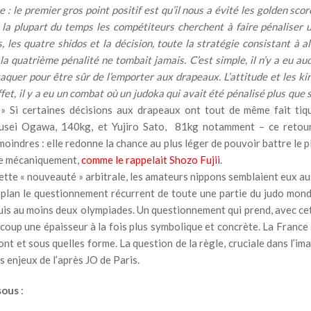
e : le premier gros point positif est qu’il nous a évité les golden scor
ù la plupart du temps les compétiteurs cherchent à faire pénaliser 
, les quatre shidos et la décision, toute la stratégie consistant à al
 la quatrième pénalité ne tombait jamais. C’est simple, il n’y a eu au
aquer pour être sûr de l’emporter aux drapeaux. L’attitude et les ki
fet, il y a eu un combat où un judoka qui avait été pénalisé plus que 
.
» Si certaines décisions aux drapeaux ont tout de même fait tiq
Yusei Ogawa, 140kg, et Yujiro Sato, 81kg notamment – ce retou
moindres : elle redonne la chance au plus léger de pouvoir battre le p
que mécaniquement,
comme le rappelait Shozo Fujii
.
cette « nouveauté » arbitrale, les amateurs nippons semblaient eux au
r plan le questionnement récurrent de toute une partie du judo mond
epuis au moins deux olympiades. Un questionnement qui prend, avec ce
n coup une épaisseur à la fois plus symbolique et concrète. La France 
ont et sous quelles forme. La question de la règle, cruciale dans l’im
s enjeux de l’après JO de Paris.
sous
: