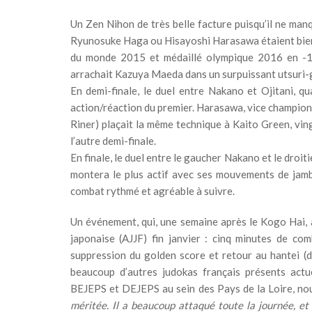
Un Zen Nihon de très belle facture puisqu’il ne man
Ryunosuke Haga ou Hisayoshi Harasawa étaient bien 
du monde 2015 et médaillé olympique 2016 en -10
arrachait Kazuya Maeda dans un surpuissant utsuri-
En demi-finale, le duel entre Nakano et Ojitani, qu
action/réaction du premier. Harasawa, vice champion
Riner) plaçait la même technique à Kaito Green, vin
l’autre demi-finale.
En finale, le duel entre le gaucher Nakano et le droiti
montera le plus actif avec ses mouvements de jambe
combat rythmé et agréable à suivre.
Un événement, qui, une semaine après le Kogo Hai, a
japonaise (AJJF) fin janvier : cinq minutes de com
suppression du golden score et retour au hantei (d
beaucoup d’autres judokas français présents actu
BEJEPS et DEJEPS au sein des Pays de la Loire, nou
méritée. Il a beaucoup attaqué toute la journée, et