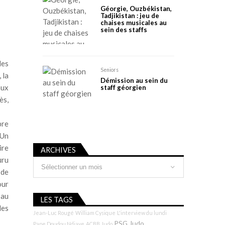
Géorgie, Ouzbékistan,
Tadjikistan : jeu de
chaises musicales au
sein des staffs
des
Seniors
, la
Démission au sein du
aux
staff géorgien
ès,
bre
 Un
ire
ARCHIVES
uru
Archives
 de
our
 au
LES TAGS
des
Jean-Luc Rougé
William Cysique
L'interview du lundi
PSG Judo
Pape Doudou Ndiaye
ACBB Judo