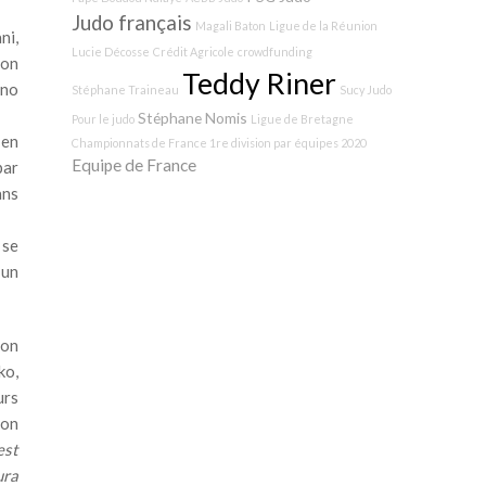
Judo français
Magali Baton
Ligue de la Réunion
ni,
Lucie Décosse
Crédit Agricole
crowdfunding
ion
Teddy Riner
ano
Stéphane Traineau
Sucy Judo
Stéphane Nomis
Pour le judo
Ligue de Bretagne
 en
Championnats de France 1re division par équipes 2020
Equipe de France
par
ans
 se
 un
ion
ko,
urs
ion
est
ura