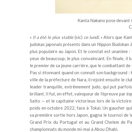
Kanta Nakano pose devant s
C
«
Il a été le plus stable
(sic)
ce lundi.
» Alors que Kant
judokas japonais présents dans un Nippon Budokan à 
plus populaire au Japon. Et le constat est unanime :
yeux de beaucoup, le plus convaincant. En finale, il
le premier de sa jeune carrière, que le combattant de 
Pas si étonnant quand on connaît son background : K
ville de la préfecture de Nara, il rejoint ensuite le cl
leader tranquille, extrêmement judo, qui put parfoi
brillant. Il fut, en effet, vainqueur de l’épreuve par
Saito — et le capitaine victorieux lors de la victoir
poids en octobre 2022, face à Tokai. Un gaucher qui 
sa première sortie hors Japon, gagna le tournoi de V
Grand Prix du Portugal et au Grand Chelem de Paris
championnats du monde mi-mai à Abou Dhabi.