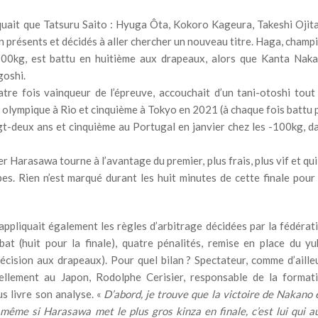
quait que Tatsuru Saito : Hyuga Ôta, Kokoro Kageura, Takeshi Ojita
présents et décidés à aller chercher un nouveau titre. Haga, champ
0kg, est battu en huitième aux drapeaux, alors que Kanta Nak
goshi.
atre fois vainqueur de l’épreuve, accouchait d’un tani-otoshi tout
 olympique à Rio et cinquième à Tokyo en 2021 (à chaque fois battu 
gt-deux ans et cinquième au Portugal en janvier chez les -100kg, d
er Harasawa tourne à l’avantage du premier, plus frais, plus vif et qui
s. Rien n’est marqué durant les huit minutes de cette finale pour
ppliquait également les règles d’arbitrage décidées par la fédérat
bat (huit pour la finale), quatre pénalités, remise en place du yu
écision aux drapeaux). Pour quel bilan ? Spectateur, comme d’aille
ellement au Japon, Rodolphe Cerisier, responsable de la format
s livre son analyse. «
D’abord, je trouve que la victoire de Nakano 
 même si Harasawa met le plus gros kinza en finale, c’est lui qui a