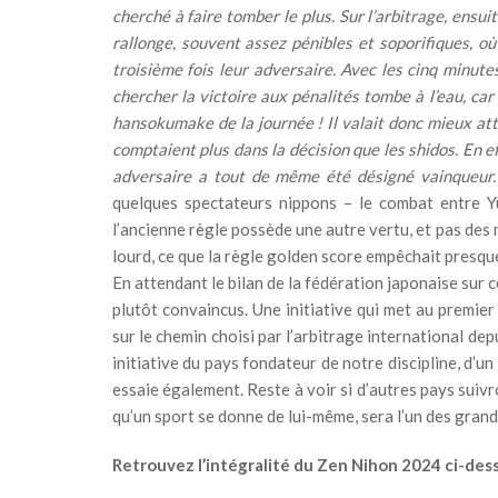
cherché à faire tomber le plus. Sur l’arbitrage, ensuit
rallonge, souvent assez pénibles et soporifiques, o
troisième fois leur adversaire. Avec les cinq minutes
chercher la victoire aux pénalités tombe à l’eau, car
hansokumake de la journée ! Il valait donc mieux att
comptaient plus dans la décision que les shidos. En ef
adversaire a tout de même été désigné vainqueur
quelques spectateurs nippons – le combat entre 
l’ancienne règle possède une autre vertu, et pas des 
lourd, ce que la règle golden score empêchait pres
En attendant le bilan de la fédération japonaise sur 
plutôt convaincus. Une initiative qui met au premie
sur le chemin choisi par l’arbitrage international d
initiative du pays fondateur de notre discipline, d’u
essaie également. Reste à voir si d’autres pays suivr
qu’un sport se donne de lui-même, sera l’un des grand
Retrouvez l’intégralité du Zen Nihon 2024 ci-des