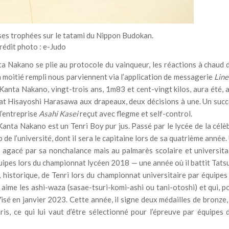
es trophées sur le tatami du Nippon Budokan.
rédit photo : e-Judo
a Nakano se plie au protocole du vainqueur, les réactions à chaud 
moitié rempli nous parviennent via l’application de messagerie
Line
 Kanta Nakano, vingt-trois ans, 1m83 et cent-vingt kilos, aura été, 
 bat Hisayoshi Harasawa aux drapeaux, deux décisions à une. Un succ
l’entreprise
Asahi Kasei
reçut avec flegme et self-control.
anta Nakano est un Tenri Boy pur jus. Passé par le lycée de la célè
ub de l’université, dont il sera le capitaine lors de sa quatrième année.
s agacé par sa nonchalance mais au palmarès scolaire et universita
 équipes lors du championnat lycéen 2018 — une année où il battit Tats
e, historique, de Tenri lors du championnat universitaire par équipes
aime les ashi-waza (sasae-tsuri-komi-ashi ou tani-otoshi) et qui, p
isé en janvier 2023. Cette année, il signe deux médailles de bronze,
, ce qui lui vaut d’être sélectionné pour l’épreuve par équipes 