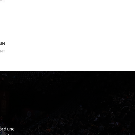
BIN
ANT
bord une