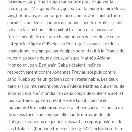
du mois — qui prenait appui sur sa tête pour esquiver la
chute ; pour Margaux Pinot, qui battait la jeune Samira Bock,
vingt et un ans, et senior première année. Une combattante
parmi les meilleures juniors du monde l’année dernière, mais
qui a eu la malchance de combattre contre la Japonaise,
future médaillée d’or, aux championnats du monde de cette
catégorie d’âge à Odivelas au Portugal. Un waza-ari de la
championne olympique par équipes permettait à la France de
revenir au score deux à deux, puisque Mathéo Akiana
Mongo et Joan-Benjamin Gaba s’étaient inclinés
respectivement contre Johannes Frey au sol puis contre
Jano Ruebo après un golden score interminable. Les deux
derniers points seront l’œuvre d’Alexis Mathieu qui dérouille
e
Johann Lenz, 98
mondial, en deux coups de cuillère à pot, et
Léa Fontaine, qui retrouvait Renee Lucht, comme en
individuel. Un makikomi suivi au sol et une victoire sans trop
de stress face à une équipe allemande qui avait décidé
d’aligner beaucoup de jeunes, laissant au repos plusieurs de
ses titulaires (Pauline Starke en -57kg, Miriam Butkereit en