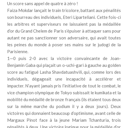
Un score sans appel de quatre à zéro !
Faiza Mokdar lançait le train tricolore, battant aux pénalités
son bourreau des individuels, Eteri Liparteliani. Cette fois-ci
les arbitres et superviseurs ne laissaient pas la médaillée
d’or du Grand Chelem de Paris s’épuiser à attaquer sans pour
autant ne pas sanctionner son adversaire, qui avait toutes
les peines du monde à poser ses mains sur le judogi de la
Parisienne.
1—0 puis 2-0 avec la victoire convaincante de Joan-
Benjamin Gaba qui plaçait un o-uchi-gari à gauche au golden
score au fatigué Lasha Shavdatuashvili, qui, comme lors des
individuels, dégageait une incapacité à accélérer et
impacter. N’ayant jamais pris l’initiative de tout le combat, le
vice champion olympique de Tokyo subissait le kumikata et la
mobilité du médaillé de bronze français (ils étaient tous deux
sur la même marche du podium il y a deux jours). Deux
victoires qui donnaient beaucoup d’optimisme, avant celle de
Margaux Pinot face à la jeune Mariam Tchanturia, trois
pénalités à deux. Une victoire logique pour la médaillée d’or