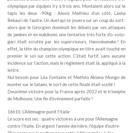
olympique par équipes il y a trois ans. Montaient alors sur le
tapis les deux -90kg : Alexis Mathieu d’un côté, Lasha
Bekauri de l’autre. Un duel qui se jouera sur un coup du sort :
alors que le Géorgien dominait les débats par ses attaques
de jambes et en makikomi, une tentative très forte d’o-soto-
gari était scrutée par les superviseurs. Hansokumake ! En
effet, la tête du champion olympique en titre avait touché en
premier le sol sur cette action. C’était furtif, sans aucune
incidence sur l’action, mais le règlement était là, appliqué à la
lettre.
Nul besoin pour Léa Fontaine et Mathéo Akiana Mongo de
monter sur le tatami, le sort de cette finale était scellé !
Deuxième victoire pour la France après 2022 et le triomphe
de Mulhouse. Une fin d’événement parfaite !
16h10. L’Allemagne punit l’Italie
Le score est sec : quatre victoires à une pour l’Allemagne
contre l’Italie. En argent l’année dernière, l’équipe d’outre-
Rhin reste sur le podium pour cette édition grâce à des