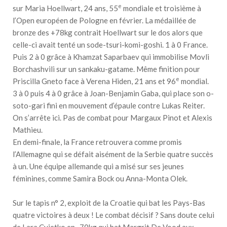
e
sur Maria Hoellwart, 24 ans, 55
mondiale et troisième à
l’Open européen de Pologne en février. La médaillée de
bronze des +78kg contrait Hoellwart sur le dos alors que
celle-ci avait tenté un sode-tsuri-komi-goshi. 1 à 0 France.
Puis 2 à 0 grâce à Khamzat Saparbaev qui immobilise Movli
Borchashvili sur un sankaku-gatame. Même finition pour
e
Priscilla Gneto face à Verena Hiden, 21 ans et 96
mondial.
3 à 0 puis 4 à 0 grâce à Joan-Benjamin Gaba, qui place son o-
soto-gari fini en mouvement d’épaule contre Lukas Reiter.
On s’arrête ici. Pas de combat pour Margaux Pinot et Alexis
Mathieu.
En demi-finale, la France retrouvera comme promis
l’Allemagne qui se défait aisément de la Serbie quatre succès
à un. Une équipe allemande qui a misé sur ses jeunes
féminines, comme Samira Bock ou Anna-Monta Olek.
Sur le tapis n° 2, exploit de la Croatie qui bat les Pays-Bas
quatre victoires à deux ! Le combat décisif ? Sans doute celui
de Lara Cvjetko en -70kg qui bat Margrit De Vood aux