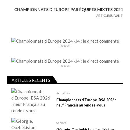
v
CHAMPIONNATS D’EUROPE PAR ÉQUIPES MIXTES 2024
i
ARTICLE SUIVANT
g
a
t
i
Publicité
o
n
d
Publicité
e
l
ARTICLES RÉCENTS
’
Actualités
a
Championnats d’Europe IBSA 2026 :
r
neuf Français au rendez-vous
t
i
Seniors
c
Géorgie, Ouzbékistan, Tadjikistan :