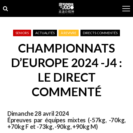
Skip
Skip
to
to
navigation
content
SENIORS
ACTUALITÉS
À REVIVRE
DIRECTS COMMENTÉS
CHAMPIONNATS
D’EUROPE 2024 -J4 :
LE DIRECT
COMMENTÉ
Dimanche 28 avril 2024
Épreuves par équipes mixtes (-57kg, -70kg,
+70kg F et -73kg, -90kg, +90kg M)