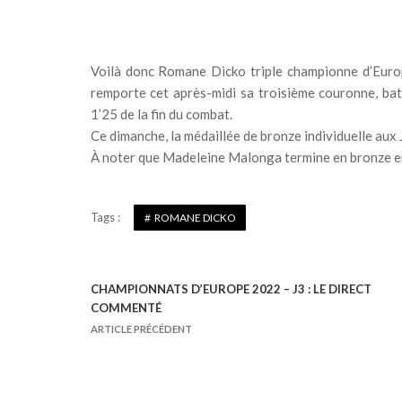
Voilà donc Romane Dicko triple championne d’Euro
remporte cet après-midi sa troisième couronne, bat
1’25 de la fin du combat.
Ce dimanche, la médaillée de bronze individuelle aux J
À noter que Madeleine Malonga termine en bronze e
Tags :
ROMANE DICKO
CHAMPIONNATS D’EUROPE 2022 – J3 : LE DIRECT
N
COMMENTÉ
a
ARTICLE PRÉCÉDENT
v
i