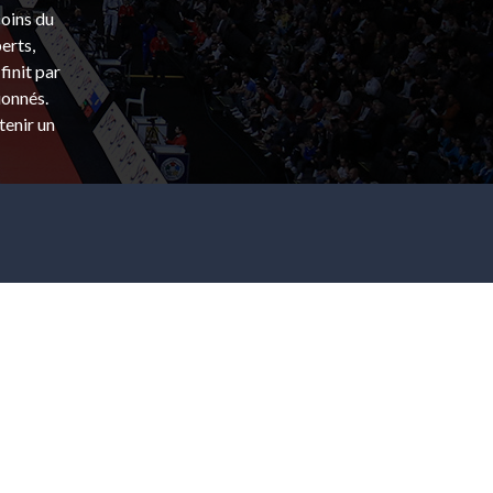
coins du
erts,
finit par
ionnés.
tenir un