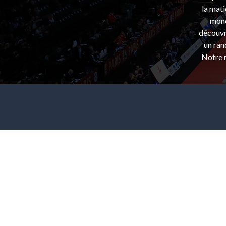
la mati
mond
découvri
un ran
Notre m