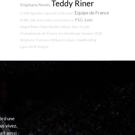
Teddy Riner
Stéphane Nomis
Equipe de France
Crédit Agricole
Ligue de la Réunion
PSG Judo
ACBB Judo
Sucy Judo
Lucie Décosse
Magali Baton
Pape Doudou Ndiaye
Pour le judo
Championnats de France 1re division par équipes 2020
Stéphane Traineau
William Cysique
crowdfunding
Ligue de Bretagne
bord une
s vivez,
ait aussi