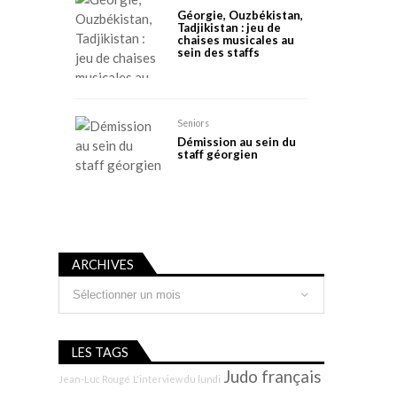
Géorgie, Ouzbékistan,
Tadjikistan : jeu de
chaises musicales au
sein des staffs
Seniors
Démission au sein du
staff géorgien
ARCHIVES
Archives
LES TAGS
Judo français
Jean-Luc Rougé
L'interview du lundi