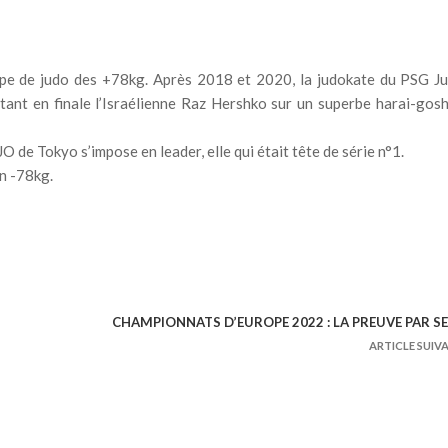
pe de judo des +78kg. Après 2018 et 2020, la judokate du PSG J
tant en finale l’Israélienne Raz Hershko sur un superbe harai-gosh
O de Tokyo s’impose en leader, elle qui était tête de série n°1.
n -78kg.
CHAMPIONNATS D’EUROPE 2022 : LA PREUVE PAR S
ARTICLE SUIV