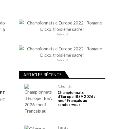
udo
i à
Publicité
Publicité
ARTICLES RÉCENTS
Actualités
Championnats
EPT
d’Europe IBSA 2026 :
ANT
neuf Français au
rendez-vous
Seniors