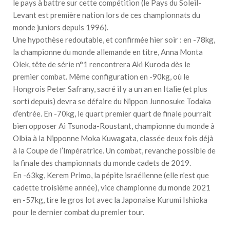
le pays à battre sur cette compétition (le Pays du Soleil-
Levant est première nation lors de ces championnats du
monde juniors depuis 1996).
Une hypothèse redoutable, et confirmée hier soir : en -78kg,
la championne du monde allemande en titre, Anna Monta
Olek, tête de série n°1 rencontrera Aki Kuroda dès le
premier combat. Même configuration en -90kg, où le
Hongrois Peter Safrany, sacré il y a un an en Italie (et plus
sorti depuis) devra se défaire du Nippon Junnosuke Todaka
d’entrée. En -70kg, le quart premier quart de finale pourrait
bien opposer Ai Tsunoda-Roustant, championne du monde à
Olbia à la Nipponne Moka Kuwagata, classée deux fois déjà
à la Coupe de l’Impératrice. Un combat, revanche possible de
la finale des championnats du monde cadets de 2019.
En -63kg, Kerem Primo, la pépite israélienne (elle n’est que
cadette troisième année), vice championne du monde 2021
en -57kg, tire le gros lot avec la Japonaise Kurumi Ishioka
pour le dernier combat du premier tour.