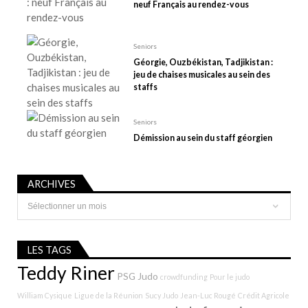
c
neuf Français au rendez-vous
l
e
Seniors
Géorgie, Ouzbékistan, Tadjikistan :
jeu de chaises musicales au sein des
staffs
Seniors
Démission au sein du staff géorgien
ARCHIVES
Archives
LES TAGS
Teddy Riner
PSG Judo
crowdfunding
Pour le judo
William Cysique
Ligue de la Réunion
Sucy Judo
Jean-Luc Rougé
Crédit Agricole