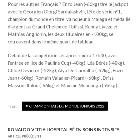
Pour les autres Français ? Enzo Jean (-60kg) tire le jackpot
avec le Géorgien Giorgi Sardalashvili, tête de série n°1,
champion du monde en titre, vainqueur à Malaga et médaillé
d’argent au Grand Chelem de Tbilissi. Kenny Liveze et
Mathias Anglionin, les deux titulaires en -100kg, se
retrouvent dans le même quart de tableau.
Début de la compétition cet après-midi à 17h30, avec
l’entrée en lice de Pauline Cuq (-48kg), Léa Bérès (-48kg),
Chloé Devictor (-52kg), Alya De Carvalho (-52kg), Enzo
Jean (-60kg), Romain Valadier-Picard (-60kg), Driss
Masson-Jbilou (-66kg) et Maxime Moudanga (-66kg).
Tags :
CHAMPIONNATS DU MONDE JUNIORS 2022
RONALDO VEITIA HOSPITALISÉ EN SOINS INTENSIFS
N
ARTICLE PRÉCÉDENT