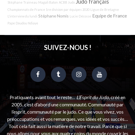
Judo français
Stéphane Traineau
Magali Baton
ACBB Judo
Championnats de France 1re division par équipes 2020
Ligue de Bretagne
Equipe de France
Stéphane Nomis
L'interview du lundi
Lucie Décosse
Pape Doudou Ndiaye
SUIVEZ-NOUS !
Pratiquants avant tout le reste…
L’Esprit du Judo
, créé en
2005, c’est d’abord une communauté. Communauté par
l’esprit, communauté par le judo. Ce que vous vivez, vos
préoccupations et vos remarques, vos idées et vos succès…
Tout cela fait aussi la matière de notre travail. Parce que si
nous allons pour vous aux quatre coins du monde couvrir les