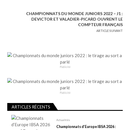
a
v
CHAMPIONNATS DU MONDE JUNIORS 2022 – J1 :
i
DEVICTOR ET VALADIER-PICARD OUVRENT LE
g
COMPTEUR FRANÇAIS
a
ARTICLE SUIVANT
t
i
o
n
Publicité
d
e
l
’
Publicité
a
r
ARTICLES RÉCENTS
t
Actualités
i
Championnats d’Europe IBSA 2026 :