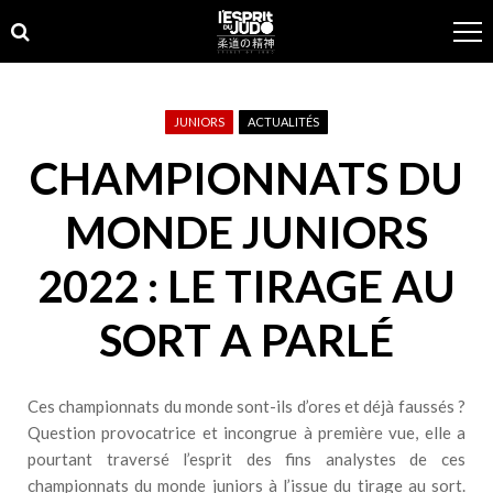
Skip
Skip
to
to
navigation
content
JUNIORS
ACTUALITÉS
CHAMPIONNATS DU
MONDE JUNIORS
2022 : LE TIRAGE AU
SORT A PARLÉ
Ces championnats du monde sont-ils d’ores et déjà faussés ?
Question provocatrice et incongrue à première vue, elle a
pourtant traversé l’esprit des fins analystes de ces
championnats du monde juniors à l’issue du tirage au sort.